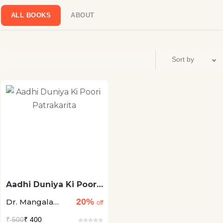
ALL BOOKS
ABOUT
Aadhi Duniya Ki Poori
Patrakarita
20%
Dr. Mangala
off
Anuja
₹
500
₹ 400