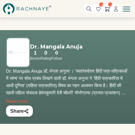
0
0
Dr. Mangala Anuja
1
0
0
Books
Rating
Follow
Dr. Mangala Anuja डॉ. मंगला अनुजा । 'स्वातंत्र्योत्तर हिंदी पत्र-पत्रिकाओं
में व्यंग्य' पर शोध प्रबंध लिखने वाली डॉ. मंगला अनुजा ने ‘हिंदी पत्रकारिता में
आधी दुनिया' (महिला पत्रकारिता) विषय का गहन अध्ययन किया है। हिंदी की
पहली महिला संपादक हेमंतकुमारी देवी चौधरी' मोनोग्राफ (प्रभात प्रकाशन) को
देशव्यापी सराहना मिली। ‘सुभद्राकुमारी चौहान' मोनोग्राफ (स्वराज संस्थान) ने
Read more
सुभद्राजी की जन्मतिथि संशुद्ध करने का काम किया। ‘गांधी और गणेश'
Share
पत्रकारिता के संदर्भ में चर्चित अध्ययन रहा है। ‘छत्तीसगढ़ : पत्रकारिता की
संस्कार भूमि' और ' भारतीय पत्रकारिता : नींव के पत्थर' इनके दो उल्लेखनीय
प्रकाशन हैं।