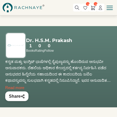
0
0
Dr. H.S.M. Prakash
1
0
0
Books
Rating
Follow
ಕನ್ನಡ ಮತ್ತು ಇಂಗ್ಲಿಷ್ ಭಾಷೆಗಳಲ್ಲಿ ನೈಪುಣ್ಯವನ್ನು ಹೊಂದಿರುವ ಅನುಭವೀ
ಅನುವಾದಕರು. ದೆಹಲಿಯ ಅಧಿಕಾರ ಕೇಂದ್ರದಲ್ಲಿ ಕರ್ತವ್ಯ ನಿರ್ವಹಿಸಿ ಪಡೆದ
ಅನುಭವದ ಹಿನ್ನೆಲೆಯ ಸಹಾಯದಿಂದ ಈ ಕಾದಂಬರಿಯ ಜಟಿಲ
ಕಥಾವಸ್ತುವನ್ನು ಸುಲಭವಾಗಿ ಕನ್ನಡದಲ್ಲಿ ನಿರೂಪಿಸಿದ್ದಾರೆ. ಇವರ ಅನುವಾದಿತ
ಈಶಾನ್ಯ ಭಾರತದ ಕಥಾ ಸಂಕಲನ Earth Songs ಕೃತಿಯನ್ನು 'ಭೂಮಿ
Read more
ಗೀತೆಗಳು' ಎಂಬ ಹೆಸರಿನಲ್ಲಿ ಕೇಂದ್ರ ಸಾಹಿತ್ಯ ಅಕಾದೆಮಿ ಪ್ರಕಟಿಸಿದೆ.
Share
ನಾಗಾಲ್ಯಾಂಡಿನ ಸಂಘರ್ಷದ ಚಿತ್ರಣವಾದ 'ಈ ಬೆಟ್ಟಗಳೇ ನಮ್ಮ ಮನೆಗಳು',
ಕೃತಿಯನ್ನು ಕುವೆಂಪು ಭಾಷಾ ಭಾರತಿ ಪ್ರಾಧಿಕಾರ ಪ್ರಕಟಿಸಿದೆ. 'ಕೋಲಾರ್
ಗೋಲ್ಡ್ ಮೈನ್ಸ್' ಎನ್ನುವ ಕೃತಿ ಭಾರತೀಯ ಭೂವೈಜ್ಞಾನಿಕ ಸಂಸ್ಥೆಯ ವತಿಯಿಂದ