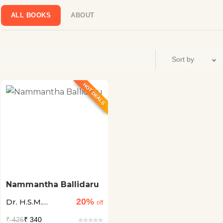
ಪ್ರಕಟವಾಗಿದೆ. ಕಾವ್ಯ, ಕಾದಂಬರಿ, ಕಥಾ ಸಂಕಲನ, ವೈಜ್ಞಾನಿಕ,, ಇತಿಹಾಸ
ಒಳಗೊಂಡಂತೆ ಇವರ 45 ಅನುವಾದಿತ ಕೃತಿಗಳು ಪ್ರಕಟವಾಗಿವೆ.
ALL BOOKS
ABOUT
HOT DEALS
Nammantha Ballidaru
20%
Dr. H.S.M.
off
Prakash +1
₹
425
₹ 340