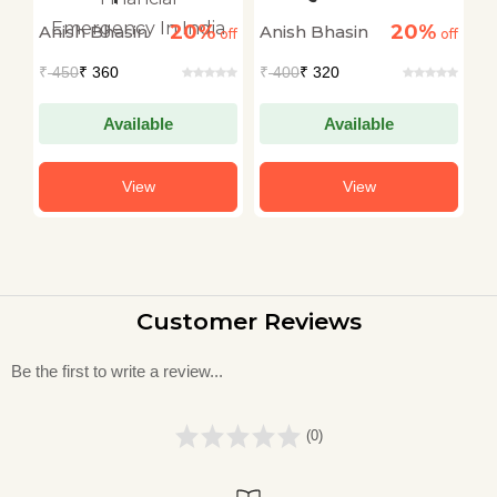
Prashnottari "1000
You Want To Know
S
20%
20%
Anish Bhasin
Anish Bhasin
M
off
आपातकाल प्रश्नोत्तरी"
off
About RSS
off
M
(1000 Emergency
G
₹
450
₹ 360
₹
400
₹ 320
₹
Quiz) | Intersting
Question About
National, State and
Available
Available
Financial
Emergency In India
View
View
Customer Reviews
Be the first to write a review...
(0)