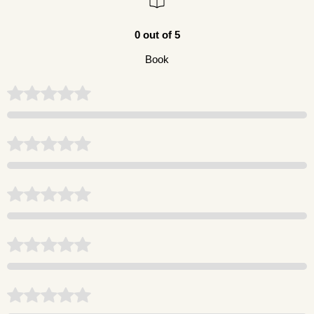
0 out of 5
Book