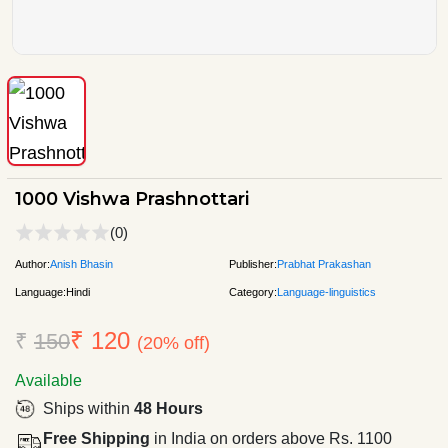
1000 Vishwa Prashnottari
(0)
Author:
Anish Bhasin
Publisher:
Prabhat Prakashan
Language:
Hindi
Category:
Language-linguistics
₹ 120
₹
150
(20% off)
Available
Ships within
48 Hours
Free Shipping
in India on orders above Rs. 1100