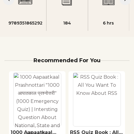
9789351865292
184
6 hrs
Recommended For You
1000 Aapaatkaal
RSS Quiz Book : All
V