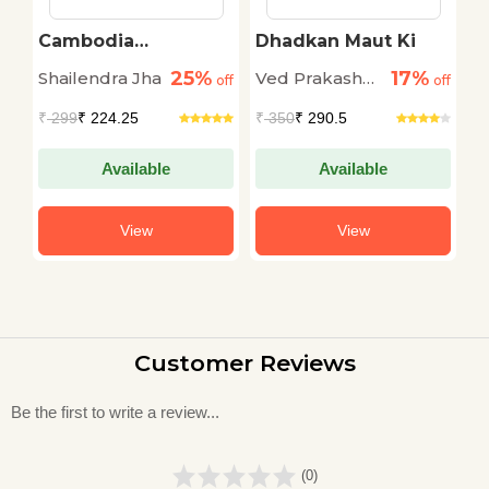
Cambodia
Dhadkan Maut Ki
N
Compound
25%
17%
Shailendra Jha
Ved Prakash
Ab
off
off
off
Kamboj
₹
299
₹ 224.25
₹
350
₹ 290.5
₹
Available
Available
View
View
Customer Reviews
Be the first to write a review...
(0)