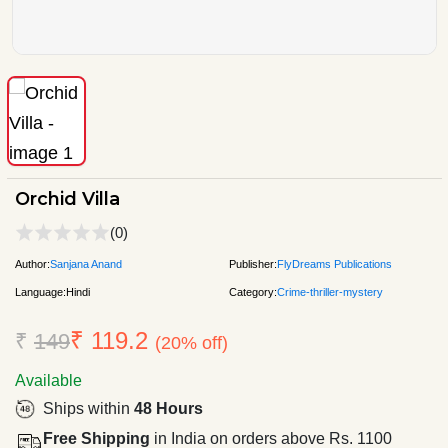
Orchid Villa
(0)
Author:
Sanjana Anand
Publisher:
FlyDreams Publications
Language:
Hindi
Category:
Crime-thriller-mystery
₹ 119.2
₹
149
(20% off)
Available
Ships within
48 Hours
Free Shipping
in India on orders above Rs. 1100