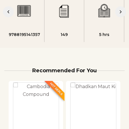
9788195141357
149
5 hrs
Recommended For You
HOT DEALS