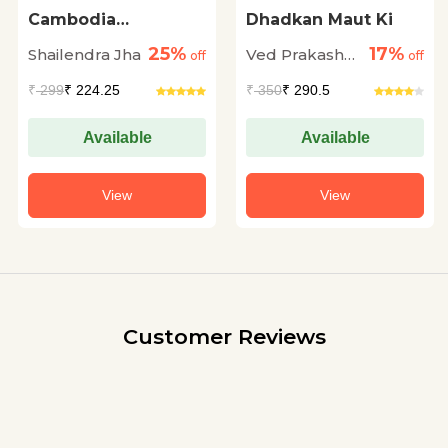
Cambodia
Dhadkan Maut Ki
Compound
25%
17%
Shailendra Jha
Ved Prakash
off
off
Kamboj
₹
299
₹ 224.25
₹
350
₹ 290.5
Available
Available
View
View
Customer Reviews