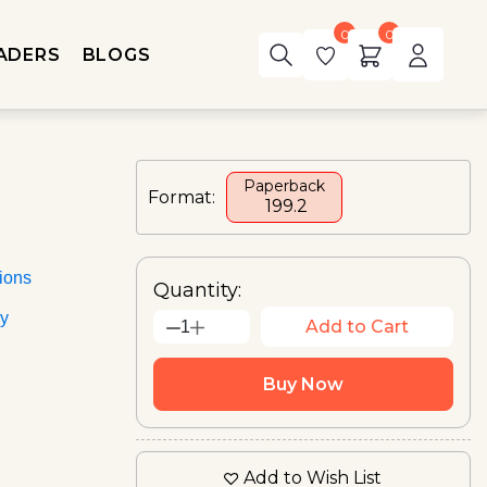
0
0
ADERS
BLOGS
Paperback
Format:
₹ 199.2
ions
Quantity:
ry
Add to Cart
1
Buy Now
Add to Wish List