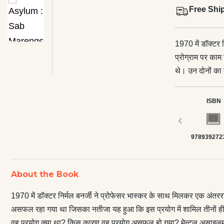
Free Shi
1970 में डॉक्टर 
प्रोग्राम पर काम
थे। उन दोनों क
कि इस प्रयोग में
जिंदगी भी खतरे 
ISBN
वह प्रयोग क्या
‹
जरूरत क्यों पड़ी? इन पा
978939272
जिसके पिता का इस
भारत, हॉलैंड और
थे? यह डॉक्टर्स के जोखिम भरे सफर की एक ऐसी कहानी है जिसे पढ़कर आपकी रूह कांप
About the Book
उठेगी।
1970 में डॉक्टर निर्मल बनर्जी ने प्रोफेसर भास्कर के साथ मिलकर एक अंतरर
असफल रहा गया था जिसका नतीजा यह हुआ कि इस प्रयोग में शामिल तीनों ही 
वह प्रयोग क्या था? किस कारण वह प्रयोग असफल हो गया? मेन्टल असाइलम बना