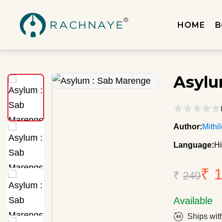
HOME
B
Asylu
Author:
Mithi
Language:
Hi
₹ 
₹
249
Available
Ships wit