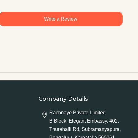
Write a Review
Company Details
Rachnaye Private Limited
B Block, Elegant Embassy, 402,
Thurahalli Rd, Subramanyapura,
Bengaluru, Karnataka 560061