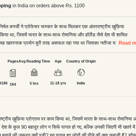
pping
in India on orders above Rs. 1100
निर्मल बनर्जी ने प्रोफेसर भास्कर के साथ मिलकर एक अंतरराष्ट्रीय ख़ुफ़िया
 किया था, जिसमें भारत के साथ-साथ रोमानिया और हॉलैंड जैसे देश भी शामिल
ा यह खतरनाक प्रयोग बुरी तरह असफल रहा गया था जिसका नतीजा यह हुआ
Read m
 शामिल तीनों ही देश के कुल 90 बहादुर लोग न सिर्फ पागल हो गए, बल्कि उनकी
में पड़ गई। उन सबको मजबूरी वश आजीवन मेन्टल असाइलम में ठूंस दिया गया।
Pages
Avg Reading Time
Age
Country of Origin
 था? किस कारण वह प्रयोग असफल हो गया? मेन्टल असाइलम बनाने की
गल हुए लोगों की पीछे की क्या कहानी है? डॉक्टर सत्यजीत बनर्जी,
3186
11-18 yrs
India
 प्रयोग में एक अहम किरदार था, वह किस तरह इन रहस्यों से पर्दा उठायेगा?
5 hrs
164
 रोमानिया के असाइलम का रहस्य सुलझाने में उसका साथ कौन लोग देने वाले
ाष्ट्रीय ख़ुफ़िया प्रोग्राम पर काम किया था, जिसमें भारत के साथ-साथ रोमानिया
देश के कुल 90 बहादुर लोग न सिर्फ पागल हो गए, बल्कि उनकी जिंदगी भी खतरे 
ने की जरूरत क्यों पड़ी? इन पागल हुए लोगों की पीछे की क्या कहानी है? डॉक्