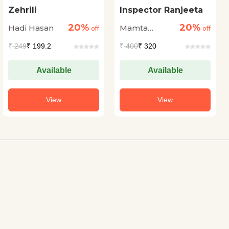
Zehrili
Inspector Ranjeeta
20%
20%
Hadi Hasan
Mamta
off
off
Chandrashekhar
₹
249
₹ 199.2
₹
400
₹ 320
Available
Available
View
View