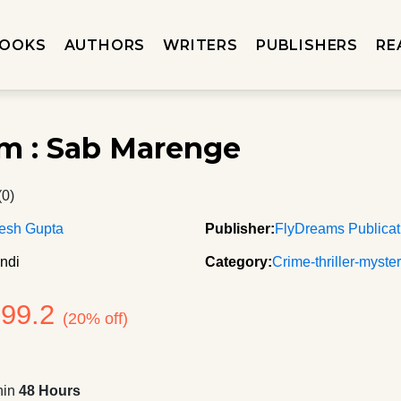
OOKS
AUTHORS
WRITERS
PUBLISHERS
RE
m : Sab Marenge
(0)
lesh Gupta
Publisher:
FlyDreams Publicat
ndi
Category:
Crime-thriller-myste
199.2
(20% off)
hin
48 Hours