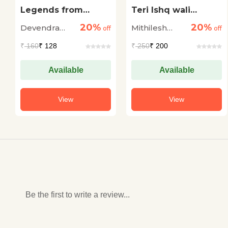
Legends from
Teri Ishq wali
Ramayana -
Khushbu
20%
20%
Devendra
Mithilesh
Pakshiraj Jatayu
off
off
Pandey
Gupta
₹
160
₹ 128
₹
250
₹ 200
Available
Available
View
View
Be the first to write a review...