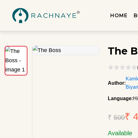
HOME
B
The B
Kaml
Author:
Biyan
Language:
Hi
₹ 
₹
500
Available