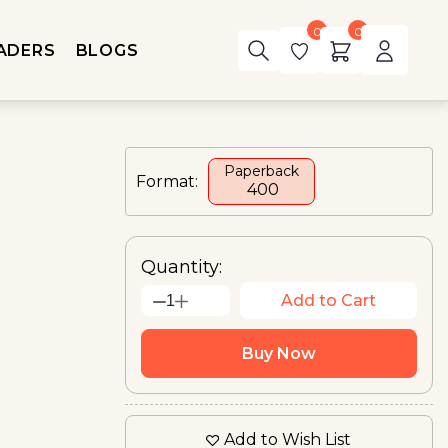
0
0
ADERS
BLOGS
Paperback
Format:
₹ 400
Quantity:
Add to Cart
1
Buy Now
Add to Wish List