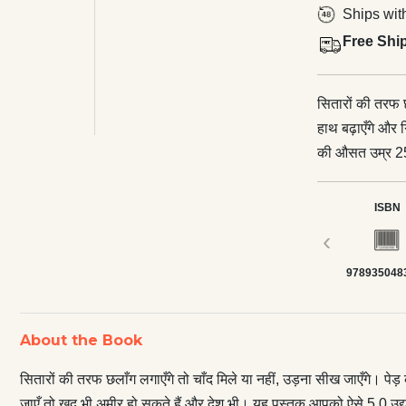
Ships wit
Free Shi
सितारों की तरफ छ
हाथ बढ़ाएँगे और 
की औसत उम्र 25 
यह पुस्तक आपको ऐ
गए हैं खुद के बॉस।
ISBN
वाला यह सबक— ‘‘
‹
हो गया है, पर विर
978935048
दोनों ही अमीर न
संकल्प, साहस व 
About the Book
सितारों की तरफ छलाँग लगाएँगे तो चाँद मिले या नहीं, उड़ना सीख जाएँगे। पे
जाएँ तो खुद भी अमीर हो सकते हैं और देश भी। यह पुस्तक आपको ऐसे 5 0 उद्यमि