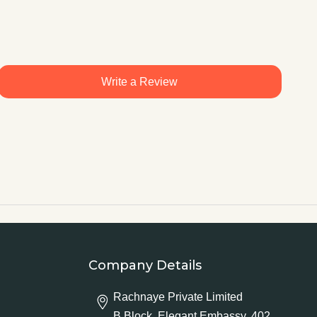
Write a Review
Company Details
Rachnaye Private Limited
B Block, Elegant Embassy, 402,