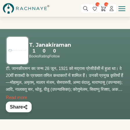
0
0
T. Janakiraman
1
0
0
Books
Rating
Follow
टी. जानकीरामन का जन्म 28 जून, 1921 को मद्रास प्रेसीडेंसी में हुआ था। वे
20वीं शताब्दी के प्रख्यात तमिल कथाकारों में शामिल हैं। उनकी प्रमुख कृतियाँ हैं
—मोहामुल, अमृतम्, मालार मंजम, सेमपारुती, अम्मा वंदालु, माराप्पासु (उपन्यास);
आदि, नालावतु सर, थोडु, वीडु (उपन्यासिका); कोत्तुमेलम, सिवाप्पु रिक्शा, अकबर
शास्त्री, एरुमई पोंगल, मनिदाभिमानम, पीडी करुनई, शक्ति वैद्यम (कहानी-
Read more
संग्रह); उदय सूर्यन, नालापकम् (यात्रा-वृत्तान्त)। उन्होंने विश्व साहित्य की कई
Share
कृतियों का तमिल भाषा में अनुवाद किया जिनमें स्वीडिश लेखक पार लागरक्विस्त
की द ड्वार्फ और इटालियन लेखक ग्रासिया डेलेड्डा की द मदर प्रमुख हैं।
शक्ति वैद्यम के लिए 1979 में उन्हें ‘साहित्य अकादेमी पुरस्कार से’ पुरस्कृत किया