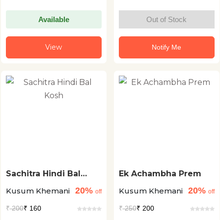
Available
Out of Stock
View
Notify Me
Sachitra Hindi Bal
Ek Achambha Prem
Kosh
20%
20%
Kusum Khemani
Kusum Khemani
off
off
₹
200
₹ 160
₹
250
₹ 200