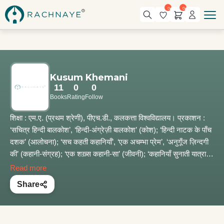
0
0
Kusum Khemani
11
0
0
Books
Rating
Follow
शिक्षा : एम.ए. (प्रथम श्रेणी), पीएच.डी., कलकत्ता विश्वविद्यालय। प्रकाशन :
‘सचित्र हिन्दी बालकोश’, ‘हिन्दी-अंग्रेज़ी बालकोश’ (कोश); ‘हिन्दी नाटक के पाँच
दशक’ (आलोचना); ‘सच कहती कहानियाँ’, ‘एक अचम्भा प्रेम’, ‘अनुगूँज ज़िन्दगी
की’ (कहानी-संग्रह); ‘एक शख़्स कहानी-सा’ (जीवनी); ‘कहानियाँ सुनाती यात्राएँ’
(यात्रा-वृत्तान्त); ‘कुछ रेत...कुछ सीपियाँ...विचारों की’ (ललित निबन्ध);
Read more
‘लावण्यदेवी’, ‘जड़िया बाई’ (उपन्यास)। अनुवाद एवं सम्पादन : ‘जन-अरण्य’
Share
(उपन्यास, शंकर), ‘चश्मा बदल जाता है’ (उपन्यास, आशापूर्णा देवी), ज्योतिर्मयी देवी
के कहानी-संग्रह का अनुवाद एवं सम्पादन, ‘वागर्थ’ का सम्पादन। ‘लावण्यदेवी’
उपन्यास का अंग्रेज़ी, बांग्ला, नेपाली एवं मलयालम में अनुवाद। ‘कहानियाँ सुनाती