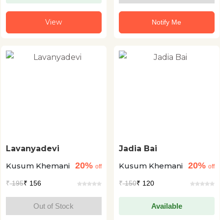
View
Notify Me
Lavanyadevi
Jadia Bai
20%
20%
Kusum Khemani
Kusum Khemani
off
off
₹
195
₹ 156
₹
150
₹ 120
Out of Stock
Available