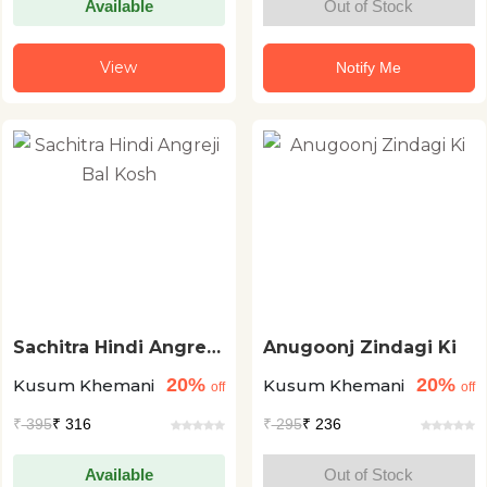
Available
Out of Stock
View
Notify Me
Sachitra Hindi Angreji
Anugoonj Zindagi Ki
Bal Kosh
20%
20%
Kusum Khemani
Kusum Khemani
off
off
₹
395
₹ 316
₹
295
₹ 236
Available
Out of Stock