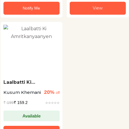
View
Notify Me
Laalbatti Ki
Amritkanyaanyen
20%
Kusum Khemani
off
₹
199
₹ 159.2
Available