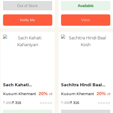
Out of Stock
Available
View
Notify Me
Sach Kahati
Sachitra Hindi Baal
Kahaniyan
Kosh
20%
20%
Kusum Khemani
Kusum Khemani
off
off
₹
395
₹ 316
₹
395
₹ 316