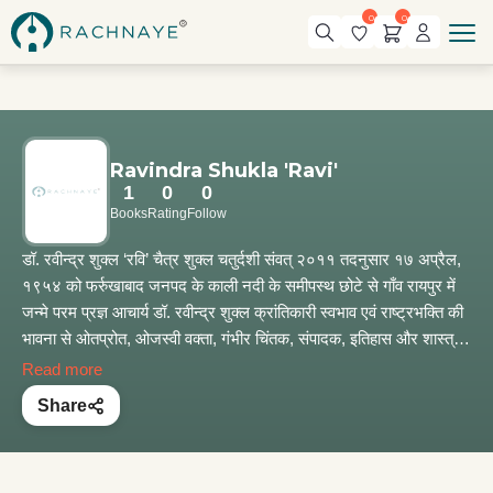
0
0
Ravindra Shukla 'Ravi'
1
0
0
Books
Rating
Follow
डॉ. रवीन्द्र शुक्ल ‘रवि’ चैत्र शुक्ल चतुर्दशी संवत् २०११ तदनुसार १७ अप्रैल,
१९५४ को फर्रुखाबाद जनपद के काली नदी के समीपस्थ छोटे से गाँव रायपुर में
जन्मे परम प्रज्ञ आचार्य डॉ. रवीन्द्र शुक्ल क्रांतिकारी स्वभाव एवं राष्ट्रभक्ति की
भावना से ओतप्रोत, ओजस्वी वक्ता, गंभीर चिंतक, संपादक, इतिहास और शास्त्रों
के गंभीर अध्येता हैं। भारतीय दर्शन पर उनकी अपूर्व पकड़ है। आपातकाल के
Read more
दौरान उन्हें लंबे समय तक जेल में रहना पड़ा, उस समय वे मात्र २१ वर्ष के थे।
Share
वह झाँसी से उत्तर प्रदेश विधानसभा के लिए चार बार प्रतिनिधि चुने गए। कृषि
राज्य मंत्री एवं बेसिक शिक्षा मंत्री के रूप में आपने अपनी कार्यशैली की अमिट
छाप छोड़ी है। स्कूलों में वंदे मातरम् गीत की अनिवार्यता के ऐतिहासिक निर्णय के