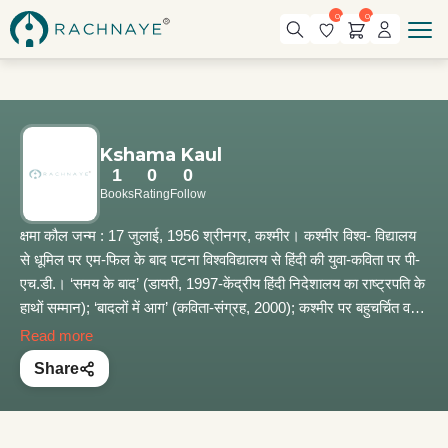
0
0
Kshama Kaul
1
0
0
Books
Rating
Follow
क्षमा कौल जन्म : 17 जुलाई, 1956 श्रीनगर, कश्मीर। कश्मीर विश्व- विद्यालय
से धूमिल पर एम-फिल के बाद पटना विश्वविद्यालय से हिंदी की युवा-कविता पर पी-
एच.डी.। ‘समय के बाद’ (डायरी, 1997-केंद्रीय हिंदी निदेशालय का राष्ट्रपति के
हाथों सम्मान); ‘बादलों में आग’ (कविता-संग्रह, 2000); कश्मीर पर बहुचर्चित व
लोकप्रिय उपन्यास; ‘दर्दपुर’ (भारतीय ज्ञानपीठ से प्रकाशित, 2004); इस
Read more
उपन्यास का मराठी, गुजराती, कन्नड़, असमिया सहित अन्य कई भारतीय प्रमुख
Share
भाषाओं में अनुवाद); ‘आतंकवाद और भारत’ शोधपीठ, भोपाल से प्रकाशित
(2012); ‘निक्की तवी पर रिहर्सल’ (उपन्यास, 2014); 'No Earth Under Our
Feet' (हिंदी कविताओं का अंग्रेजी अनुवाद) और ‘19 जनवरी के बाद’ (कहानी-