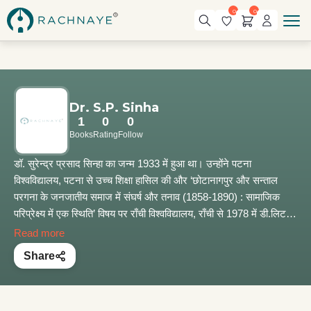
0
0
Dr. S.P. Sinha
1
0
0
Books
Rating
Follow
डॉ. सुरेन्द्र प्रसाद सिन्हा का जन्म 1933 में हुआ था। उन्होंने पटना
विश्वविद्यालय, पटना से उच्च शिक्षा हासिल की और ‘छोटानागपुर और सन्ताल
परगना के जनजातीय समाज में संघर्ष और तनाव (1858-1890) : सामाजिक
परिप्रेक्ष्य में एक स्थिति’ विषय पर राँची विश्वविद्यालय, राँची से 1978 में डी.लिट.
की डिग्री ली। अपने पेशेवर जीवन के आरंभिक दौर में उन्होंने पटना विश्वविद्यालय
Read more
में अध्यापन किया; फिर सेंटर ऑफ़ एडवांस स्टडीज़, राँची के मानवविज्ञान विभाग में
Share
विज़िटिंग प्रोफ़ेसर रहे। बाद में उन्होंने शोधकर्ता से लेकर उप-निदेशक तक के
रूप में बिहार जनजातीय कल्याण अनुसन्धान संस्थान, राँची में अपनी सेवाएँ दीं।
वहाँ लगभग तीन दशक तक रहे। वे बिहार के प्रशिक्षण और अनुसंधान सम्बन्धी