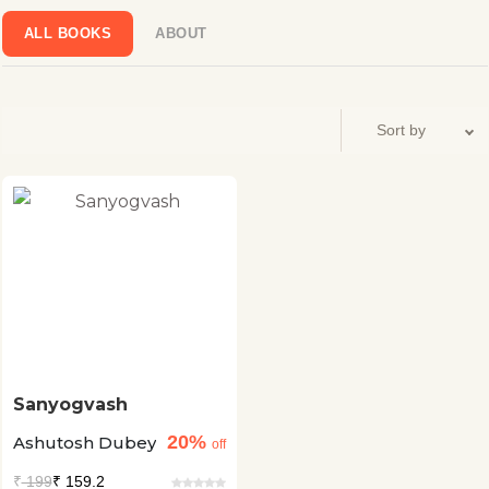
ALL BOOKS
ABOUT
Sanyogvash
20%
Ashutosh Dubey
off
₹
199
₹ 159.2