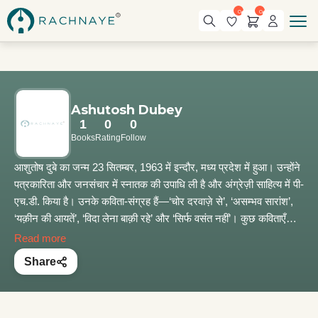
0
0
Ashutosh Dubey
1
0
0
Books
Rating
Follow
आशुतोष दुबे का जन्म 23 ​सितम्बर, 1963 में इन्दौर, मध्य प्रदेश में हुआ। उन्होंने
पत्रकारिता और जनसंचार में स्नातक की उपाधि ली है और अंग्रेज़ी साहित्य में पी-
एच.डी. किया है। उनके कविता-संग्रह हैं—‘चोर दरवाज़े से’, ‘असम्भव सारांश’,
‘यक़ीन की आयतें’, ‘विदा लेना बाक़ी रहे’ और ‘सिर्फ वसंत नहीं’। कुछ कविताएँ
प्रमुख चयनित संग्रहों में सम्मिलित हैं। उनकी कविताओं के अनुवाद भारतीय
Read more
भाषाओं के अलावा अंग्रेज़ी और जर्मन में भी हुए हैं। अनुवाद और आलोचना में भी
Share
उनकी गहरी रुचि है। उन्हें ‘रज़ा पुरस्कार’, ‘केदार सम्मान’, ‘अखिल भारतीय
माखनलाल चतुर्वेदी पुरस्कार’, ‘वागीश्वरी पुरस्कार’ और ‘स्पंदन कृति सम्मान’ से
सम्मानित किया गया है। अंग्रेज़ी का अध्यापन करते हैं।