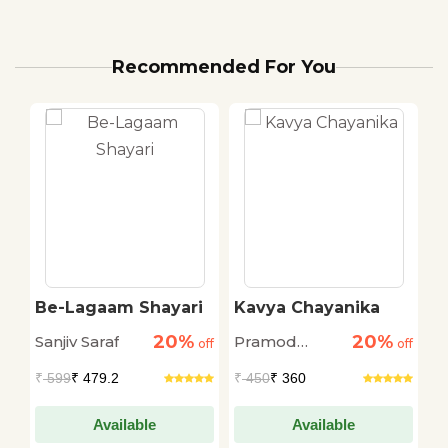
Recommended For You
Be-Lagaam Shayari
Kavya Chayanika
M
H
20%
20%
Sanjiv Saraf
Pramod
W
off
off
off
Kovaprath
₹
599
₹ 479.2
₹
450
₹ 360
₹
Available
Available