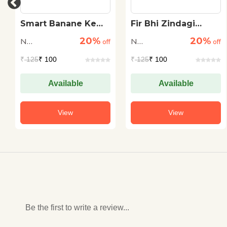
Smart Banane Ke
Fir Bhi Zindagi
Funde
Khoobsurat Hai
20%
20%
N
N
off
off
Raghuraman
Raghuraman
₹
125
₹ 100
₹
125
₹ 100
Available
Available
View
View
Be the first to write a review...