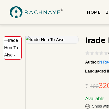
HOME
B
Irade
Author:
N Ra
Language:
Hi
32
₹
400
Available
Ships wit