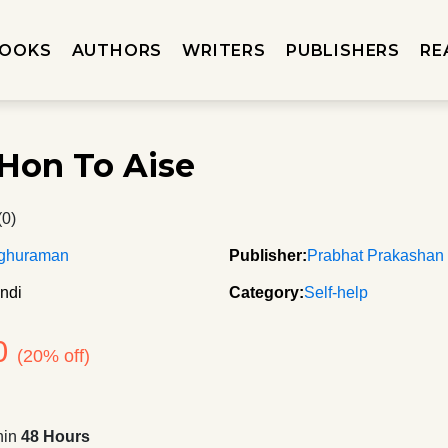
OOKS
AUTHORS
WRITERS
PUBLISHERS
RE
 Hon To Aise
(0)
ghuraman
Publisher:
Prabhat Prakashan
ndi
Category:
Self-help
0
(20% off)
hin
48 Hours