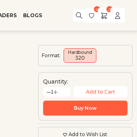
0
0
ADERS
BLOGS
Hardbound
Format:
₹320
Quantity:
Add to Cart
1
Buy Now
Add to Wish List