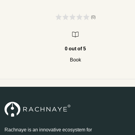
(0)
0 out of 5
Book
Rachnaye is an innovative ecosystem for