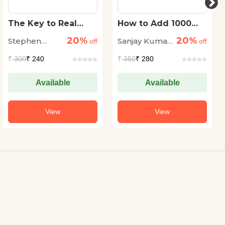
The Key to Real
How to Add 1000
Happiness
Productive Hours A
20%
20%
Stephen
Sanjay Kumar
off
Year to Your Life
off
Knapp
Agarwal
₹
300
₹ 240
₹
350
₹ 280
Available
Available
View
View