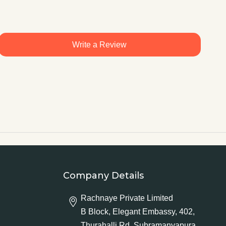
Write a Review
Company Details
Rachnaye Private Limited
B Block, Elegant Embassy, 402,
Thurahalli Rd, Subramanyapura,