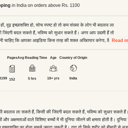
pping
in India on orders above Rs. 1100
ित हों, दृढ़ इच्छाशक्ति हो, सोच स्पष्ट हो तो कम संख्या के लोग भी बदलाव ला
ी जिंदगी बदल सकते हैं, भविष्य को सुधार सकते हैं। अगर आप उद्यमी हैं तो
 होनी चाहिए कि आपका आइडिया किस तरह की शक्ल अख्तियार करेगा, कैसे
Read m
्न प्रकार की समस्याओं और अक्षमताओं वाले विशिष्ट बच्चों में भी दुनिया जीतने
ै। दुनिया उनके लिए भी सुखद होती है, लेकिन उनकी क्षमताओं को आगे बढ़ाना
Pages
Avg Reading Time
Age
Country of Origin
ाथ बुरा बरताव करना चाहिए। किसी भी बीमारी से लड़ने के लिए मजबूत
ना सबसे ज्यादा जरूरी है। दवा तो सिर्फ शरीर को बीमारी से लड़ने में मदद
3199
18+ yrs
India
त होगा तो आप बीमारी से सीधे टक्कर ले पाएँगे और उसे हरा पाएँगे। अगर
5 hrs
152
ा है तो आप अनजान जगहों पर भी सफल हो सकते हैं। अपने हुनर का जादू
अगर आप किसी घटनाक्रम से परेशान हैं। कहीं आपको दरकिनार किए जाने का
तो विरोध करने से बेहतर है कि आप ज्ञान हासिल कीजिए, जानकारियाँ जुटाइए,
िए। जीत आपकी होगी।
े लोग भी बदलाव ला सकते हैं, किसी की जिंदगी बदल सकते हैं, भविष्य को सुधार सकते
और अक्षमताओं वाले विशिष्ट बच्चों में भी दुनिया जीतने की क्षमता होती है। दुनि
्छाशक्ति का होना सबसे ज्यादा जरूरी है। दवा तो सिर्फ शरीर को बीमारी से लड़न