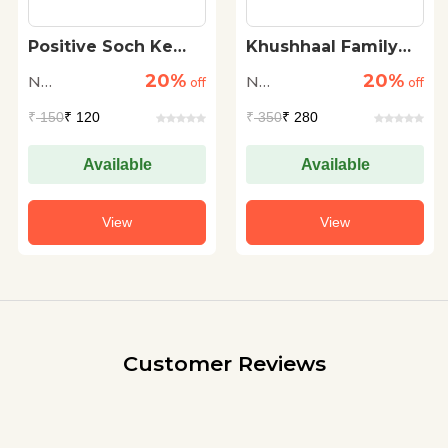
Positive Soch Ke
Khushhaal Family
Funde
Ke Funde
20%
20%
N
N
off
off
Raghuraman
Raghuraman
₹
150
₹ 120
₹
350
₹ 280
Available
Available
View
View
Customer Reviews