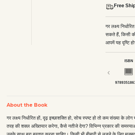
Free Shi
गर लक्ष्य निर्धार
सकते हैं, किसी क
आपमें यह दृष्टि
नतीजे देगा? विभिन
की क्षमता होती ह
ISBN
चाहिए कि उनके स
‹
इच्छाशक्ति का हो
978935186
करती है। मन मजबू
आपका इरादा पक्क
दिखा सकते हैं। 
About the Book
एहसास हो रहा है 
फिर मोरचा खोल
गर लक्ष्य निर्धारित हों, दृढ़ इच्छाशक्ति हो, सोच स्पष्ट हो तो कम संख्या क
तरह की शक्ल अख्तियार करेगा, कैसे नतीजे देगा? विभिन्न प्रकार की समस्याओं 
उनके साथ बुरा बरताव करना चाहिए। किसी भी बीमारी से लड़ने के लिए मजबूत इच