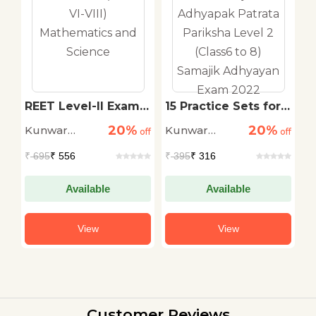
-
REET Level-II Exam-
15 Practice Sets for
1
2022 (class: VI-VIII)
REET Rajasthan
R
20%
20%
Kunwar
Kunwar
K
off
Mathematics and
off
Adhyapak Patrata
off
A
Science
Pariksha Level 2
P
Kanak Singh
Kanak Singh
K
₹
695
₹ 556
₹
395
₹ 316
₹
(Class6 to 8)
(
Rao
Rao
R
Samajik Adhyayan
E
Exam 2022
2
Available
Available
View
View
Customer Reviews