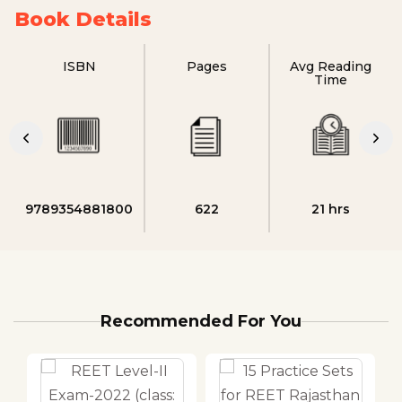
Book Details
ISBN
Pages
Avg Reading
Time
9789354881800
622
21 hrs
Recommended For You