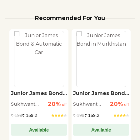
Recommended For You
Junior James Bond
Junior James Bond
J
& Automatic Car
in Murkhistan
V
20%
20%
Sukhwant
Sukhwant
S
off
off
off
Kalsi
Kalsi
Ka
₹
199
₹ 159.2
₹
199
₹ 159.2
₹
Available
Available