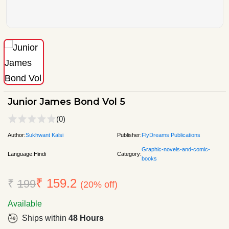
Junior James Bond Vol 5
(0)
Author:
Sukhwant Kalsi
Publisher:
FlyDreams Publications
Graphic-novels-and-comic-
Language:
Hindi
Category:
books
₹ 159.2
₹
199
(20% off)
Available
Ships within
48 Hours