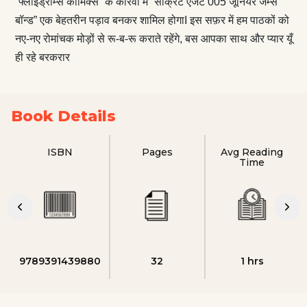
“फ्लाईड्रीम्स कॉमिक्स” के कारवां में “सीक्रेट एजेंट 005 जूनियर जेम्स
बॉन्ड” एक बेहतरीन पड़ाव बनकर शामिल होगाI इस सफ़र में हम पाठकों को
नए-नए रोमांचक मोड़ों से रू-ब-रू कराते रहेंगे, बस आपका साथ और प्यार यूँ
ही रहे बरकरार
Book Details
ISBN
Pages
Avg Reading
Time
9789391439880
32
1 hrs