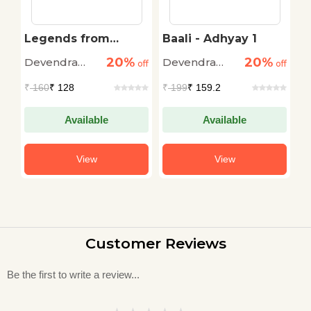
Legends from
Baali - Adhyay 1
L
Ramayan - Pakshiraj
R
20%
20%
Devendra
Devendra
D
off
Jatayu
off
off
P
Pandey
Pandey
P
₹
160
₹ 128
₹
199
₹ 159.2
₹
Available
Available
View
View
Customer Reviews
Be the first to write a review...