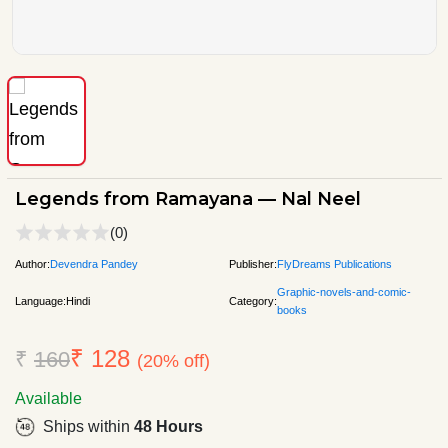
Legends from Ramayana — Nal Neel
(0)
Author:
Devendra Pandey
Publisher:
FlyDreams Publications
Graphic-novels-and-comic-
Language:
Hindi
Category:
books
₹ 128
₹
160
(20% off)
Available
Ships within
48 Hours