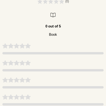
(0)
0 out of 5
Book