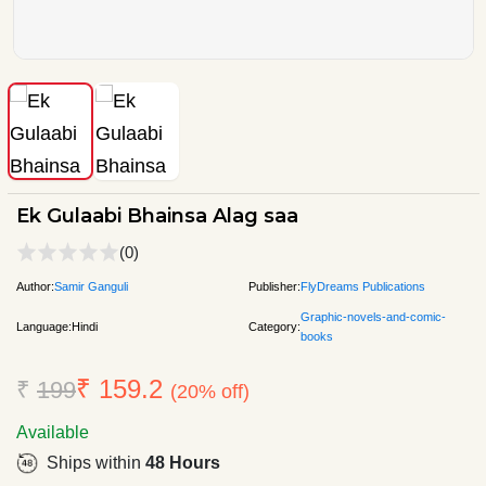
Ek Gulaabi Bhainsa Alag saa
(0)
Author:
Samir Ganguli
Publisher:
FlyDreams Publications
Graphic-novels-and-comic-
Language:
Hindi
Category:
books
₹ 159.2
₹
199
(20% off)
Available
Ships within
48 Hours