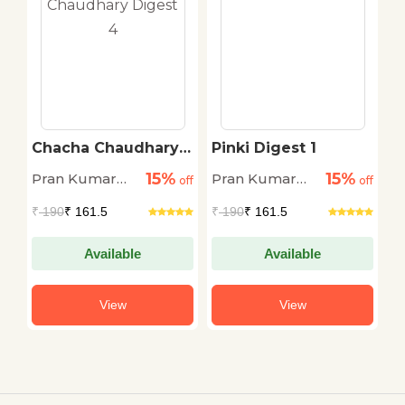
Chacha Chaudhary
Pinki Digest 1
Digest 4
15%
15%
Pran Kumar
Pran Kumar
P
off
off
off
Sharma
Sharma
S
₹
190
₹ 161.5
₹
190
₹ 161.5
₹
Available
Available
View
View