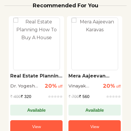
Recommended For You
Real Estate Planning
Mera Aajeevan
S
How To Buy A House
Karavas
K
20%
20%
Dr. Yogesh
Vinayak
A
off
off
off
Sharma
Damodar
₹
400
₹ 320
₹
700
₹ 560
₹
Savarkar
Available
Available
View
View