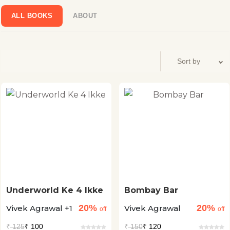
ALL BOOKS
ABOUT
Underworld Ke 4 Ikke
Bombay Bar
20%
20%
Vivek Agrawal +1
Vivek Agrawal
off
off
₹
125
₹ 100
₹
150
₹ 120