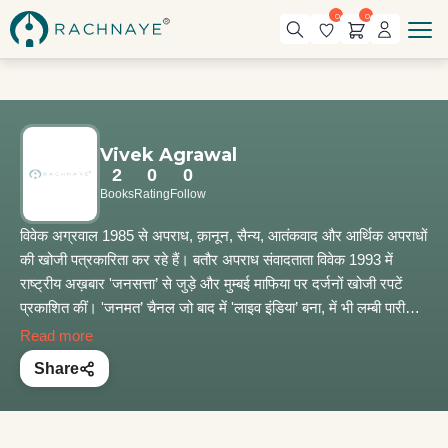
0
0
Vivek Agrawal
2
0
0
Books
Rating
Follow
विवेक अग्रवाल 1985 से अपराध, क़ानून, सैन्य, आतंकवाद और आर्थिक अपराधों
की खोजी पत्रकारिता कर रहे हैं। बतौर अपराध संवादताता विवेक 1993 में
राष्ट्रीय अख़बार 'जनसत्ता’ से जुड़े और मुम्‍बई माफिया पर दर्जनों खोजी रपटें
प्रकाशित कीं। 'जनमत’ चैनल जो बाद में 'लाइव इंडिया’ बना, में भी लम्बी पारी
खेली। मराठी चैनल 'मी मराठी’ से भी जुड़े। अपराध जगत पर उनकी विशेषज्ञता
Read more
का लाभ हॉलैंड के मशहूर चैनल 'ईओ’ तथा 'एपिक’ भी उठा चुके हैं। आपकी चर्चित
Share
किताबें—‘मुंभाई’, ‘मुंभाई रिटर्न्स’ और ‘खेल खल्लास’ है। 'अंडरवर्ल्ड बुलेट्स’ नाम
से अगली किताब शीघ्र प्रकाश्य।