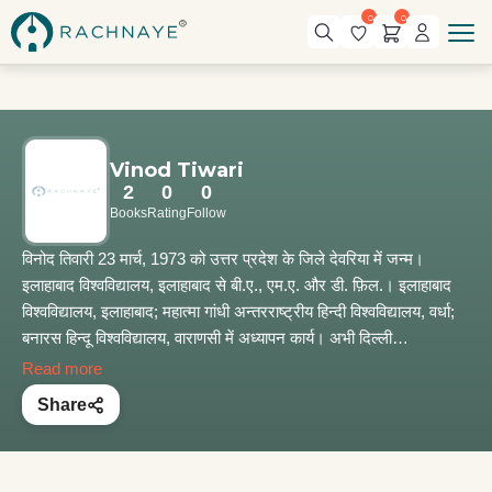
0
0
Vinod Tiwari
2
0
0
Books
Rating
Follow
विनोद तिवारी 23 मार्च, 1973 को उत्तर प्रदेश के जिले देवरिया में जन्म।
इलाहाबाद विश्वविद्यालय, इलाहाबाद से बी.ए., एम.ए. और डी. फ़िल.। इलाहाबाद
विश्वविद्यालय, इलाहाबाद; महात्मा गांधी अन्तरराष्ट्रीय हिन्दी विश्वविद्यालय, वर्धा;
बनारस हिन्दू विश्वविद्यालय, वाराणसी में अध्यापन कार्य। अभी दिल्ली
विश्वविद्यालय, दिल्ली के हिन्दी विभाग में अध्यापन। लगभग दो वर्षों तक अंकारा
Read more
विश्वविद्यालय, अंकारा (तुर्की) में विज़िटिंग प्रोफ़ेसर रहे। अब तक परम्परा, सर्जन
Share
और उपन्यास, नई सदी की दहलीज़ पर, विजयदेव नारायण साही (साहित्य
अकादेमी के लिए मोनोग्राफ), निबन्‍ध : विचार-रचना और आचार्य रामचन्द्र शुक्ल
के श्रेष्ठ निबन्ध, आचार्य महावीरप्रसाद द्विवेदी के श्रेष्ठ निबन्ध, आचार्य