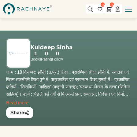
0
0
Kuldeep Sinha
1
0
0
Books
Rating
Follow
जन्म : 18 दिसम्बर; झाँसी (उ.प्र.) शिक्षा : प्रारम्भिक शिक्षा झाँसी में, स्नातक एवं
फ़िल्म तकनीकी शिक्षा पुणे में, पत्रकारिता एवं प्रबन्धन शिक्षा मुम्बई में। प्रकाशित
कृतियाँ : 'सिसकियाँ', 'कशिश' (कहानी-संग्रह); 'पटकथा-लेखन के तत्त्व' (सिनेमा
साहित्य)। कार्य : पिछले कई वर्षों से फ़िल्म-लेखन, सम्पादन, निर्देशन एवं निर्माण से
जुड़े रहकर लगभग अनेक लघु फ़िल्मों का लेखन एवं निर्देशन। सम्मान : फ़िल्म-
Read more
लेखन, निर्देशन एवं निर्माण के लिए भारत के राष्ट्रपति द्वारा 6 राष्ट्रीय फ़िल्म
Share
पुरस्कारों से सम्मानित होने के साथ कई अन्य राष्ट्रीय, अन्तरराष्ट्रीय एवं
‘महाराष्ट्र फ़िल्म पुरस्कार’ प्राप्त। कई बार फ़िल्म पुरस्कार जूरी के सदस्य रहे।
राष्ट्रीय हिन्दी अकादमी, कोलकाता द्वारा हिन्दी प्रचार-प्रसार में विशेष योगदान के