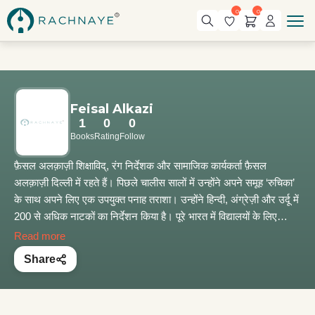
0
0
Feisal Alkazi
1
0
0
Books
Rating
Follow
फ़ैसल अलक़ाज़ी शिक्षाविद्, रंग निर्देशक और सामाजिक कार्यकर्ता फ़ैसल
अलक़ाज़ी दिल्ली में रहते हैं। पिछले चालीस सालों में उन्होंने अपने समूह ‘रुचिका’
के साथ अपने लिए एक उपयुक्त पनाह तराशा। उन्होंने हिन्दी, अंग्रेज़ी और उर्दू में
200 से अधिक नाटकों का निर्देशन किया है। पूरे भारत में विद्यालयों के लिए
उन्होंने 100 से भी ज़्यादा नाटकों और विकलांगों के लिए 30 से अधिक वृत्तचित्रों
Read more
का निर्देशन किया है। वर्तमान में वह विरासत शिक्षा के क्षेत्र में दिल्ली, जयपुर,
Share
श्रीनगर और हैदराबाद में परियोजनाओं की शुरुआत करने में सक्रिय हैं। वह बीस
किताबों के लेखक हैं जिनमें ‘फ़ॉरएवर फ़्रेंड्स’, ‘टैगोर फ़ॉर टुडे’, ‘श्रीनगर : एन
आर्किटेक्चरल लेगेसी’ आदि प्रमुख हैं।