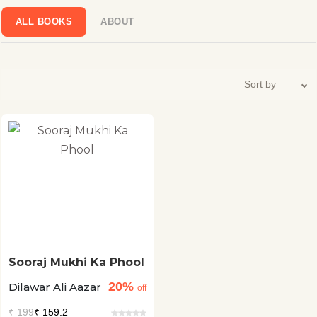
ALL BOOKS
ABOUT
Sooraj Mukhi Ka Phool
20%
Dilawar Ali Aazar
off
₹
199
₹ 159.2