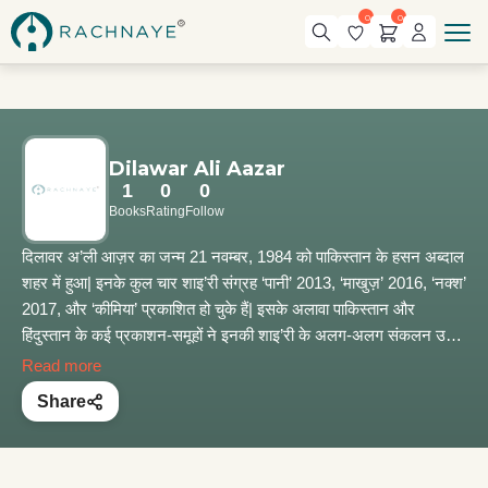
0
0
Dilawar Ali Aazar
1
0
0
Books
Rating
Follow
दिलावर अ’ली आज़र का जन्म 21 नवम्बर, 1984 को पाकिस्तान के हसन अब्दाल
शहर में हुआ| इनके कुल चार शाइ’री संग्रह ‘पानी’ 2013, ‘माखुज़’ 2016, ‘नक्श’
2017, और ‘कीमिया’ प्रकाशित हो चुके हैं| इसके अलावा पाकिस्तान और
हिंदुस्तान के कई प्रकाशन-समूहों ने इनकी शाइ’री के अलग-अलग संकलन उर्दू
एवं देवनागरी लिपि में प्रकाशित किए हैं| दिलावर अ’ली आज़र को कई अदबी
Read more
पुरस्कारों से सम्मानित किया जा चुका है जिनमें ‘क़ौमी सीरत अवार्ड 2019 ، लफ़्ज़
Share
अदबी अवार्ड 2014 और बाबा गुरु नानक जी अदबी अवार्ड 2016, 2019 नुमायाँ
हैं|