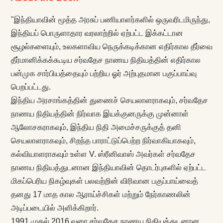
"இந்தியாவின் மூத்த அரசுப் பணியாளர்களில் ஒருவரிடமிருந்து,
இந்தியப் பொருளாதார வரலாற்றில் ஏற்பட்ட இக்கட்டான
சூழல்களையும், உலகளாவிய நெருக்கடிக்கான எதிர்கால தீர்வை
தீர்மானிக்கக்கூடிய சர்வதேச நாணய நிதியத்தின் எதிர்கால
பன்முக சார்பியத்தையும் பற்றிய ஓர் அற்புதமான பகுப்பாய்வு
பெறப்பட்டது.
இந்திய அரசாங்கத்தின் துணைச் செயலாளராகவும், சர்வதேச
நாணய நிதியத்தின் நிர்வாக இயக்குனருக்கு முன்னாள்
ஆலோசகராகவும், இந்திய நிதி அமைச்சருக்குத் தனி
செயலாளராகவும், சிறந்த பாராட்டுப்பெற்ற நிர்வாகியாகவும்,
கல்வியாளராகவும் உள்ள V. ஸ்ரீனிவாஸ் அவர்கள் சர்வதேச
நாணய நிதியத்துடனான இந்தியாவின் தொடர்புகளில் ஏற்பட்ட
மிகப்பெரிய நிகழ்வுகள் பலவற்றின் விரிவான பகுப்பாய்வைத்
தனது 17 மாத கால ஆராய்ச்சிகள் மற்றும் நேர்காணலின்
அடிப்படையில் அளிக்கிறார்.
1991 முதல் 2016 வரை சர்வதேச நாணய நிதியத்துடனான