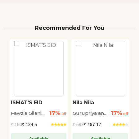
Recommended For You
ISMAT'S EID
Nila Nila
U
C
17%
17%
Fawzia Gilani
Gurupriya and
S
off
off
off
Williams
Vedanth
'S
₹
150
₹ 124.5
₹
599
₹ 497.17
₹
Available
Available