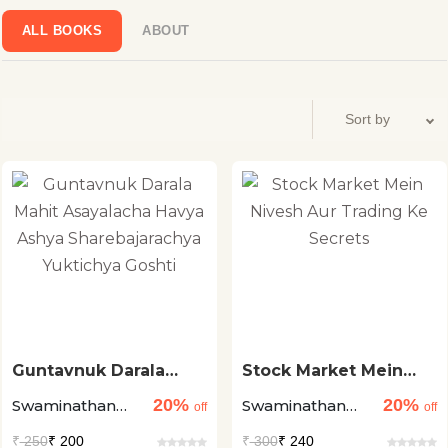
ALL BOOKS
ABOUT
Guntavnuk Darala
Stock Market Mein
Mahit Asayalacha
Nivesh Aur Trading Ke
20%
20%
Swaminathan
Swaminathan
Havya Ashya
Secrets
off
off
Sharebajarachya
Annamalai +1
Annamalai
₹
250
₹ 200
₹
300
₹ 240
Yuktichya Goshti