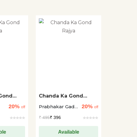
 Gond
Chanda Ka Gond
Rajya
20%
20%
Prabhakar Gadre
off
off
+1
₹
495
₹ 396
ble
Available