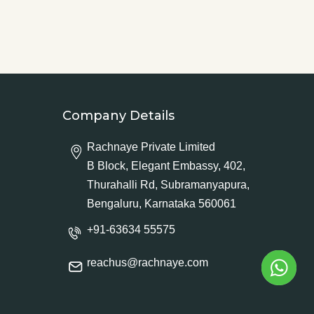
Company Details
Rachnaye Private Limited
B Block, Elegant Embassy, 402,
Thurahalli Rd, Subramanyapura,
Bengaluru, Karnataka 560061
+91-63634 55575
reachus@rachnaye.com