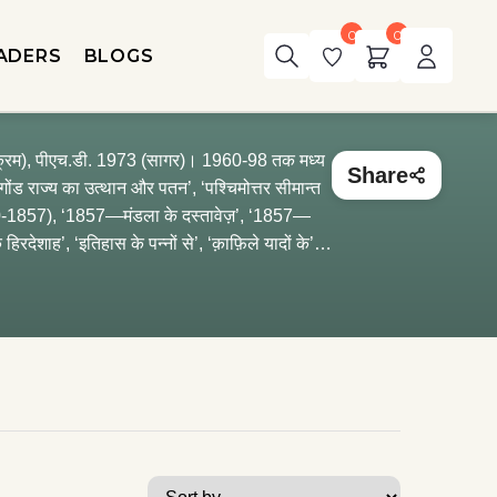
0
0
ADERS
BLOGS
Share
(1740-1857), ‘1857—मंडला के दस्तावेज़’, ‘1857—
देशाह’, ‘इतिहास के पन्नों से’, ‘क़ाफ़ि‍ले यादों के’,
 (2003); ‘संधान’-2 (झाँसी) (2004); ‘संधान’-3
‘बहुराष्ट्रीय कम्पनियों पर सरकारें मेहरबान’, ‘दुनिया की भुखमरी : 12 ग़लतफ़हमियाँ’। निधन : 22 अप्रैल, 2021 All Suresh Mishra Books