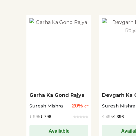
Garha Ka Gond Rajya
Devgarh Ka
Rajya
20%
Suresh Mishra
Suresh Mishra
off
₹
995
₹ 796
₹
495
₹ 396
Available
Availa