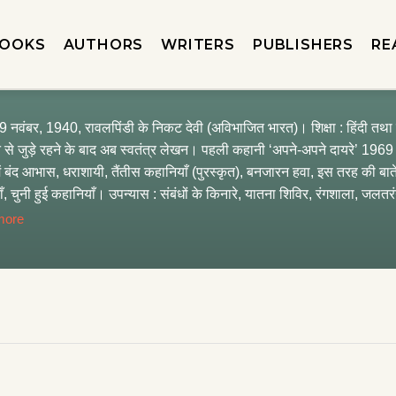
OOKS
AUTHORS
WRITERS
PUBLISHERS
RE
29 नवंबर, 1940, रावलपिंडी के निकट देवी (अविभाजित भारत)। शिक्षा : हिंदी तथा 
 से जुड़े रहने के बाद अब स्वतंत्र लेखन। पहली कहानी ‘अपने-अपने दायरे’ 1969 मे
ें बंद आभास, धराशायी, तैंतीस कहानियाँ (पुरस्कृत), बनजारन हवा, इस तरह की बातें, प
, चुनी हुई कहानियाँ। उपन्यास : संबंधों के किनारे, यातना शिविर, रंगशाला, जलतरंग 
ाशित—संबंधां दे कंडे-कंडे तथा तसीहेघर। मेरे साक्षात्कार तथा कृति विमर्श। विभिन्न कृतियों पर एम.फिल. तथा पी-एच.डी
more
जाबी लेखक सम्मेलन बैंकॉक (थाइलैंड) में भागीदारी। विभिन्न कहानियों पर दूरदर्शन 
ाग द्वारा वर्ष 1997 के श्रेष्ठ कथा-साहित्य के लिए ‘33 कहानियाँ’ संग्रह पुरस्कृत
 उत्तर प्रदेश हिंदी संस्थान द्वारा वर्ष 2006 का सौहार्द सम्मान तथा ‘जलतरंग’ उ