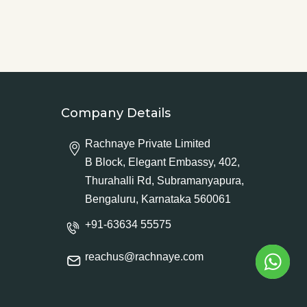
Company Details
Rachnaye Private Limited
B Block, Elegant Embassy, 402,
Thurahalli Rd, Subramanyapura,
Bengaluru, Karnataka 560061
+91-63634 55575
reachus@rachnaye.com