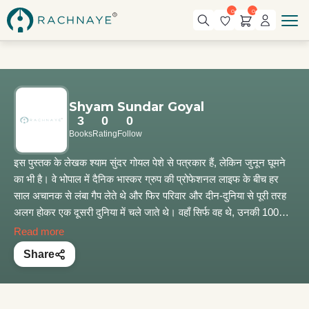
0
0
Shyam Sundar Goyal
3
0
0
Books
Rating
Follow
इस पुस्तक के लेखक श्याम सुंदर गोयल पेशे से पत्रकार हैं, लेकिन जुनून घूमने
का भी है। वे भोपाल में दैनिक भास्कर ग्रुप की प्रोफेशनल लाइफ के बीच हर
साल अचानक से लंबा गैप लेते थे और फिर परिवार और दीन-दुनिया से पूरी तरह
अलग होकर एक दूसरी दुनिया में चले जाते थे। वहाँ सिर्फ वह थे, उनकी 100
CC की TVS बाइक थी और ढेर सारा रोमांच था। वे 2013 से 2018 के बीच 6
Read more
सालों में 25,000 किलोमीटर की दूरी बाइक से अकेले कवर कर चुके हैं। इस
Share
दौरान वे भारत के 20 राज्यों और 5 केंद्रशासित प्रदेशों में जा चुके हैं, जिनमें
केदारनाथ जैसी दुर्गम यात्रा भी शामिल है। इस दौरान 5 बार उनके जबरदस्त
एक्सीडेंट हुए, एक बार स्कूबा डाइविंग में सिलेंडर में ऑक्सीजन खत्म होने पर