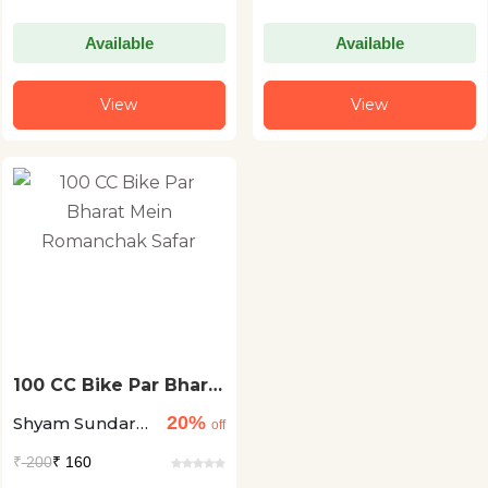
Available
Available
View
View
100 CC Bike Par Bharat
Mein Romanchak
20%
Shyam Sundar
Safar
off
Goyal
₹
200
₹ 160