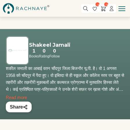
0
0
Shakeel Jamali
1
0
0
Books
Rating
Follow
शकील जमाली का आबाई वतन चाँदपुर जिला बिजनौर यू.पी. है। वो 1 अगस्त
1958 को चाँदपुर में पैदा हुए। वो इब्तिदा से ही स्कूल और कॉलेज स्तर पर बहुत से
तहरीरी और तक़रीरी मुक़ाबलों और कल्चरल प्रोग्राम्स में मुतवातिर हिस्सा लेते
थे। कई प्रतिष्ठित पत्र-पत्रिकाओं ने उनके शेरी सफ़र पर ख़ास गोशे और अंक
प्रकाशित किए हैं। सहाफ़त से भी वाबस्ता रहे हैं। 'नई दुनिया' उर्दू साप्ताहिक और
Read more
इसी इदारे से शाया होने वाले रिसाले 'हर्फ़-ए-आख़िर' के लिए भी उन्होंने ख़िदमात
Share
अंजाम दी हैं। टीवी के लिए उन्होंने शायरों और अदीबों के हालात-ए-ज़िन्दगी और
उनके फ़न पर लगभग 70 एपिसोड तैयार किए जो दस्तावेज़ी हैसियत रखते हैं।