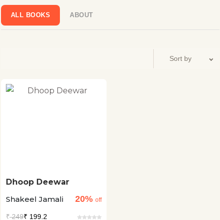
ALL BOOKS
ABOUT
Dhoop Deewar
20%
Shakeel Jamali
off
₹
249
₹ 199.2