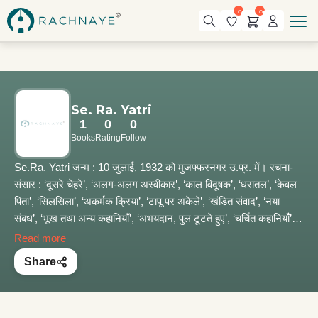
0
0
Se. Ra. Yatri
1
0
0
Books
Rating
Follow
Se.Ra. Yatri जन्म : 10 जुलाई, 1932 को मुजफ्फरनगर उ.प्र. में। रचना-
संसार : ‘दूसरे चेहरे’, ‘अलग-अलग अस्वीकार’, ‘काल विदूषक’, ‘धरातल’, ‘केवल
पिता’, ‘सिलसिला’, ‘अकर्मक क्रिया’, ‘टापू पर अकेले’, ‘खंडित संवाद’, ‘नया
संबंध’, ‘भूख तथा अन्य कहानियाँ’, ‘अभयदान, पुल टूटते हुए’, ‘चर्चित कहानियाँ’,
‘विरोधी स्वर’, ‘इक्कीस पुरस्कृत कहानियाँ’, ‘खारिज और बेदखल’, ‘परजीवी’,
Read more
‘इक्कीस पुरस्कृत कहानियाँ’ (कहानी-संग्रह); ‘दराजों में बंद दस्तावेज’, ‘लौटते
Share
हुए’, ‘चाँदनी के आर-पार’, ‘बीच की दरार’, ‘कई अँधेरों के पार’, ‘टूटते दायरे’,
‘चादर के बाहर’, ‘प्यासी नदी’, ‘भटका मेघ’, ‘आकाश चारी’, ‘आत्मदाह’, ‘बावजूद’,
‘अंतहीन’, ‘प्रथम परिचय’, ‘जली रस्सी’, ‘युद्ध अविराम’, ‘अपरिचित शेष’,