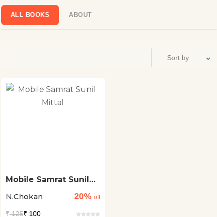
ALL BOOKS
ABOUT
Mobile Samrat Sunil
Mittal
20%
N.Chokan
off
₹
125
₹ 100