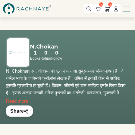
0
0
N.Chokan
1
0
0
Books
Rating
Follow
N. Chokhan एन. चोक्कन का पूरा नाम नागा सुब्रमण्यन चोक्कनाथन है। वे
तमिल भाषा के जानेमाने फ्रीलांस लेखक हैं। तमिल में इनकी तीस से अधिक
पुस्तकें प्रकाशित हो चुकी हैं। विज्ञान, जीवनी एवं बाल साहित्य इनके प्रिय विषय
हैं। इसके अलावा उनकी अनेक पुस्तकों का अंग्रेजी, मलयाळम, गुजराती में
भाषांतर हो चुका है।तमिल की पत्र-पत्रिकाओं में इनके लेख-आलेख निरंतर
Read more
प्रकाशित होते रहते हैं।संप्रति बंगलौर की एक सॉफ्टवेयर कंपनी में निदेशक के
Share
पद पर कार्यरत हैं।