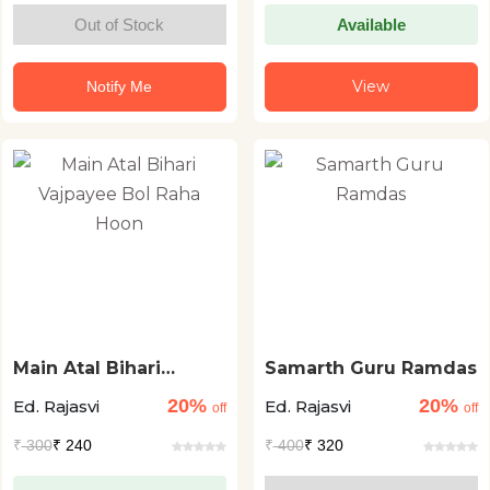
Out of Stock
Available
View
Notify Me
Main Atal Bihari
Samarth Guru Ramdas
Vajpayee Bol Raha
20%
20%
Ed. Rajasvi
Ed. Rajasvi
Hoon
off
off
₹
300
₹ 240
₹
400
₹ 320