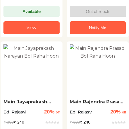
Available
Out of Stock
View
Notify Me
Main Jayaprakash
Main Rajendra Prasad
Narayan Bol Raha
Bol Raha Hoon
20%
20%
Ed. Rajasvi
Ed. Rajasvi
Hoon
off
off
₹
300
₹ 240
₹
300
₹ 240