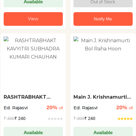
Available
Out of Stock
View
Notify Me
RASHTRABHAKT
Main J. Krishnamurti
KAVYITRI SUBHADRA
Bol Raha Hoon
20%
20%
Ed. Rajasvi
Ed. Rajasvi
KUMARI CHAUHAN
off
off
₹
300
₹ 240
₹
300
₹ 240
Available
Available