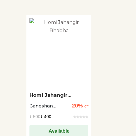
Homi Jahangir
Bhabha
20%
Ganeshan
off
Venkatraman
₹
500
₹ 400
Available