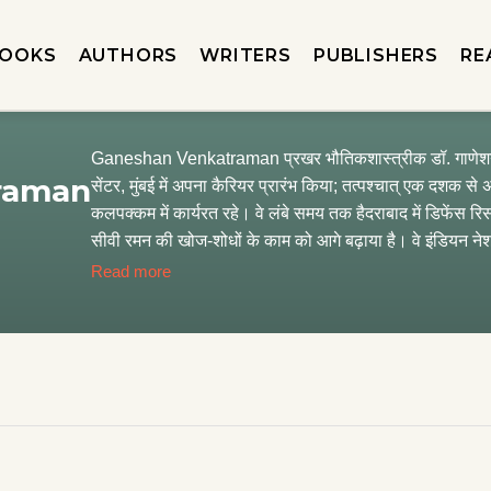
OOKS
AUTHORS
WRITERS
PUBLISHERS
RE
Ganeshan Venkatraman प्रखर भौतिकशास्त्रीक डॉ. गाणेशन वे
raman
सेंटर, मुंबई में अपना कैरियर प्रारंभ किया; तत्पश्चात् एक दशक स
कलपक्कम में कार्यरत रहे। वे लंबे समय तक हैदराबाद में डिफेंस रिसर्
सीवी रमन की खोज-शोधों के काम को आगे बढ़ाया है। वे इंडियन 
के फैलो हैं और इंडियन फिजिक्स हु एसोसिएशन के अध्यक्ष रह चुके है
Read more
द्वारा ' सर सी. वी. रमन सम्मान ' प्रदान किया गया। वे सन् 19
फैलोशिप के, फैलो रहे। सन् 1991 में उन्हें पद्मश्री से विभूषित किय
योगदान के लिए उन्हें सन् 1994 में इंडियन नेशनल साइंस एकेडमी द्वा
सेवानिवृत्त होने के बाद वे श्री सत्य साईं शिक्षा संस्थान के उपकु
शोध-पत्र लिखे हैं, जो देश-विदेश के प्रमुख विज्ञान जर्नलों में प
अत्यंत चर्चित और प्रशंसित हुई। संप्रति वे श्री सत्य साईं संस्थान स