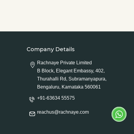
Company Details
Rachnaye Private Limited
B Block, Elegant Embassy, 402,
Thurahalli Rd, Subramanyapura,
Bengaluru, Karnataka 560061
+91-63634 55575
reachus@rachnaye.com