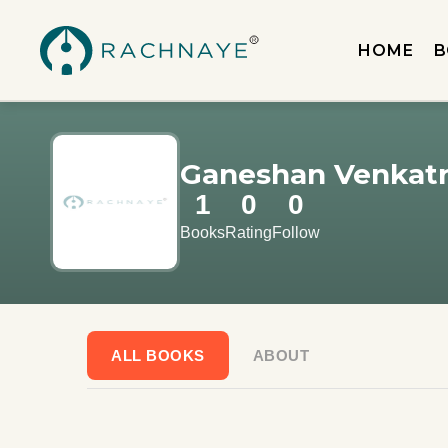
HOME
B
Ganeshan Venkat
1
0
0
Books
Rating
Follow
ALL BOOKS
ABOUT