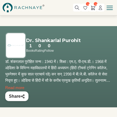
0
0
Dr. Shankarlal Purohit
1
0
0
Books
Rating
Follow
डॉ. शंकरलाल पुरोहित जन्म : 1940 में। शिक्षा : एम.ए, पी-एच.डी.। 1968 में
ओडि़शा के विभिन्न महाविद्यालयों में हिंदी अध्यापन (हिंदी टीचर्स ट्रेनिंग कॉलेज,
भुवनेश्वर में कुछ साल प्राचार्य रहे) कर सन् 1998 में बी.जे.बी. कॉलेज से सेवा
निवृत्त हुए। ओडि़या से हिंदी में सौ के करीब प्रमुख कृतियाँ अनूदित। तुलनात्मक
साहित्य, नाटक आदि पर दस से अधिक शोधार्थी पी-एच.डी. एवं दो डी.लिट. की
Read more
डिग्री प्राप्त। केंद्रीय हिंदी निदेशालय, उत्तर प्रदेश हिंदी संस्थान, केंद्रीय हिंदी
Share
संस्थान (गंगा शरणसिंह सम्मान), केंद्रीय साहित्य अकादेमी अनुवाद पुरस्कार,
हिंदी राइटर्स गिल्ड कनाडा की मानद आजीवन सदस्यता, भारतीय अनुवाद परिषद्
सम्मान आदि शताधिक सम्मान-पुरस्कार, सूरीनाम में आयोजित विश्व हिंदी सम्मेलन