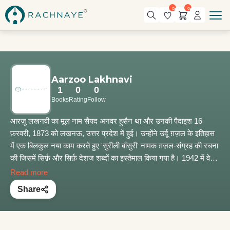
0
0
Aarzoo Lakhnavi
1
0
0
Books
Rating
Follow
आरज़ू लखनवी का मूल नाम सैयद अनवर हुसैन था और उनकी पैदाइश 16
फ़रवरी, 1873 को लखनऊ, उत्तर प्रदेश में हुई। उन्होंने उर्दू ग़ज़ल के इतिहास
में एक बिलकुल नया काम करते हुए 'सुरीली बाँसुरी' नामक ग़ज़ल-संग्रह की रचना
की जिसमें सिर्फ़ और सिर्फ़ देशज शब्दों का इस्तेमाल किया गया है। 1942 में वे
बॉम्बे गए, जहाँ वे हिन्दी फ़िल्म उद्योग से जुड़े। विभाजन के बाद वो पाकिस्तान चले
Read more
गए जहाँ वे कराची में रेडियो पाकिस्तान से जुड़े रहे। 17 अप्रैल, 1951 को
Share
कराची में उन्होंने आख़िरी साँस ली।