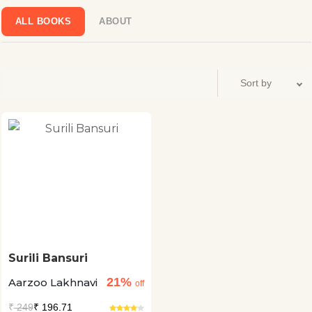
ALL BOOKS
ABOUT
Surili Bansuri
21%
Aarzoo Lakhnavi
off
₹
249
₹ 196.71