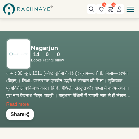
0
0
Nagarjun
14
0
0
Books
Rating
Follow
जन्म : 30 जून, 1911 (ज्येष्ठ पूर्णिमा के दिन); ग्राम—तरौनी, ज़िला—दरभंगा
(बिहार)। शिक्षा : परम्परागत प्राचीन पद्धति से संस्कृत की शिक्षा। सुविख्यात
प्रगतिशील कवि-कथाकार। हिन्दी, मैथिली, संस्कृत और बांग्ला में काव्य-रचना।
पूरा नाम वैद्यनाथ मिश्र ‘यात्री’। मातृभाषा मैथिली में ‘यात्री’ नाम से ही लेखन।
शिक्षा-समाप्ति के बाद घुमक्कड़ी का निर्णय। गृहस्थ होकर भी रमते-राम। स्वभाव
Read more
से आवेगशील, जीवन्त और फक्कड़। राजनीति और जनता के मुक्तिसंघर्षों में
Share
सक्रिय और रचनात्मक हिस्सेदारी। मैथिली काव्य-संग्रह ‘पत्रहीन नग्न गाछ’ के
लिए ‘साहित्य अकादेमी पुरस्कार’। उत्तर प्रदेश हिन्दी संस्थान तथा मध्य प्रदेश
और बिहार के ‘शिखर सम्मान’ सहित कई पुरस्कारों से सम्मानित। प्रमुख कृतियाँ :