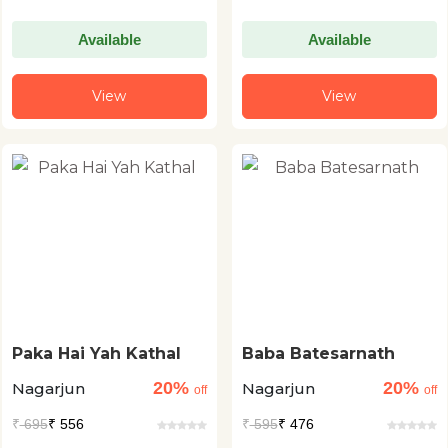
Available
Available
View
View
Paka Hai Yah Kathal
Baba Batesarnath
20%
20%
Nagarjun
Nagarjun
off
off
₹
695
₹ 556
₹
595
₹ 476