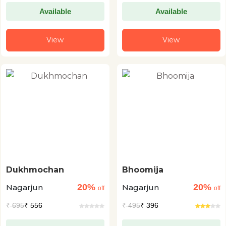
Available
Available
View
View
Dukhmochan
Bhoomija
20%
20%
Nagarjun
Nagarjun
off
off
₹
695
₹ 556
₹
495
₹ 396