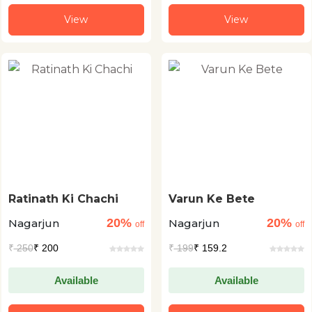
View
View
Ratinath Ki Chachi
Varun Ke Bete
20%
20%
Nagarjun
Nagarjun
off
off
₹
250
₹ 200
₹
199
₹ 159.2
Available
Available