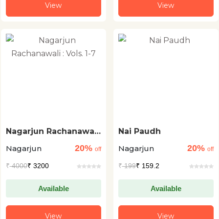
View
View
Nagarjun Rachanawali
Nai Paudh
: Vols. 1-7
20%
20%
Nagarjun
Nagarjun
off
off
₹
4000
₹ 3200
₹
199
₹ 159.2
Available
Available
View
View