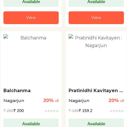
Available
Available
View
View
Balchanma
Pratinidhi Kavitayen :
Nagarjun
20%
20%
Nagarjun
Nagarjun
off
off
₹
250
₹ 200
₹
199
₹ 159.2
Available
Available