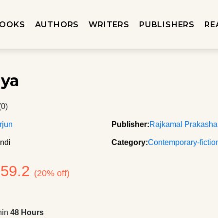
OOKS
AUTHORS
WRITERS
PUBLISHERS
RE
iya
(0)
rjun
Publisher:
Rajkamal Prakash
ndi
Category:
Contemporary-fictio
159.2
(20% off)
hin
48 Hours