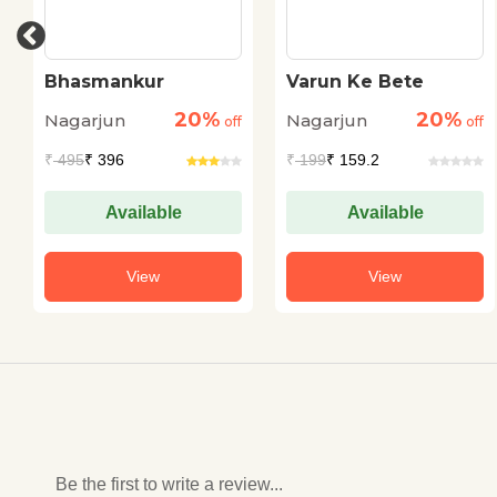
Bhasmankur
Varun Ke Bete
20%
20%
Nagarjun
Nagarjun
off
off
₹
495
₹ 396
₹
199
₹ 159.2
Available
Available
View
View
Be the first to write a review...