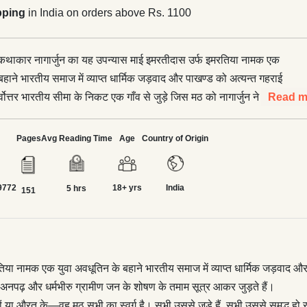
pping
in India on orders above Rs. 1100
थाकार नागार्जुन का यह उपन्यास माई इमरतीदास उर्फ इमरतिया नामक एक
बहाने भारतीय समाज में व्याप्त धार्मिक जड़वाद और पाखण्ड को अत्यन्त गहराई
र्वोत्तर भारतीय सीमा के निकट एक गाँव से जुड़े जिस मठ को नागार्जुन ने इस
Read m
नाया है, उसी से अनपढ़ और धर्मभीरु ग्रामीण जन के शोषण के तमाम सूत्र
Pages
Avg Reading Time
Age
Country of Origin
मठ सभी का स्वर्ग है। सभी उससे जुड़े हैं, सभी उससे समृद्ध हो रहे हैं,
द्धि चाहते हैं। लेकिन ‘लाल झंडावालों’ के इशारे पर घटी एक घटना ने उस
9772
18+ yrs
India
रक को उजागर कर दिया और उसका सारा तिलिस्म टूटने लगा। इसके बावजूद
5 hrs
151
 की ‘देवी’ है। एक ऐसी मानवी, जो दानवों के साथ रहते हुए भी अपनी तमाम
को बचाए हुए है और अन्ततः मस्तराम जैसे युवा अवधूत की प्रेम-प्रतीक्षा में
ल जाती है।
 नामक एक युवा अवधूतिन के बहाने भारतीय समाज में व्याप्त धार्मिक जड़वाद और प
से अनपढ़ और धर्मभीरु ग्रामीण जन के शोषण के तमाम सूत्र आकर जुड़ते हैं।
या औरत के—वह मठ सभी का स्वर्ग है। सभी उससे जुड़े हैं, सभी उससे समृद्ध हो रहे