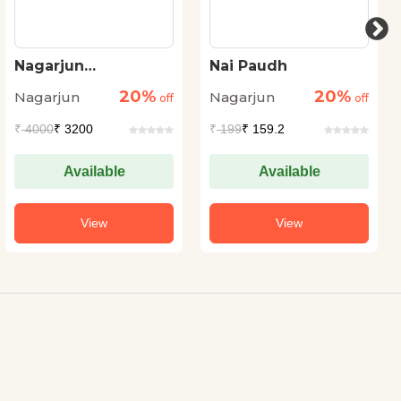
Nagarjun
Nai Paudh
Rachanawali : Vols.
20%
20%
Nagarjun
Nagarjun
1-7
off
off
₹
4000
₹ 3200
₹
199
₹ 159.2
Available
Available
View
View