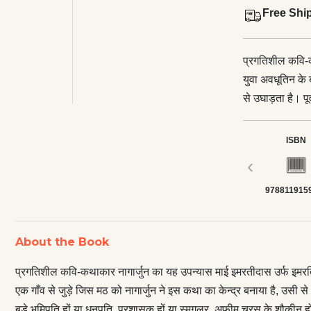
Free Shi
प्रगतिशील कवि-क
युवा अवधूतिन के 
से उघाड़ता है। पू
कथा का केन्द्र ब
आकर जुड़ते हैं। बड़े भूमिपति हों या धनपति, प्रशासक हों या स्मगलर, अफीम चरस के शौकीन
ISBN
हों या औरत के—वह 
‹
इसीलिए उसकी समृ
978811915
स्वर्ग के समूचे न
इमरतिया इसी नरक
मानवीय संवेदनाओं 
About the Book
तीर्थाटन को निक
प्रगतिशील कवि-कथाकार नागार्जुन का यह उपन्यास माई इमरतीदास उर्फ इमरतिया
एक गाँव से जुड़े जिस मठ को नागार्जुन ने इस कथा का केन्द्र बनाया है, उसी 
बड़े भूमिपति हों या धनपति, प्रशासक हों या स्मगलर, अफीम चरस के शौकीन हों 