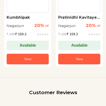
Kumbhipak
Pratinidhi Kavitayen
: Nagarjun
20%
20%
Nagarjun
Nagarjun
off
off
₹
199
₹ 159.2
₹
199
₹ 159.2
Available
Available
View
View
Customer Reviews