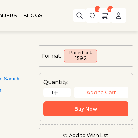
0
0
ADERS
BLOGS
Paperback
Format:
₹ 159.2
an Samuh
Quantity:
n
Add to Cart
1
Buy Now
Add to Wish List