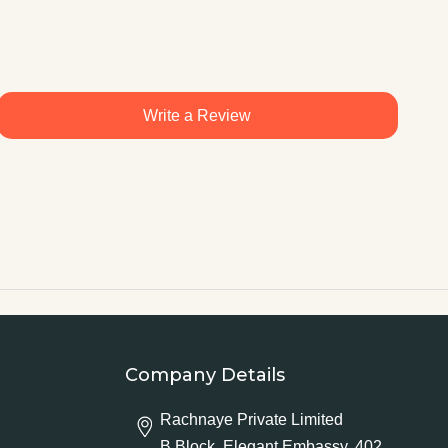
Write a Review
Company Details
Rachnaye Private Limited
B Block, Elegant Embassy, 402,