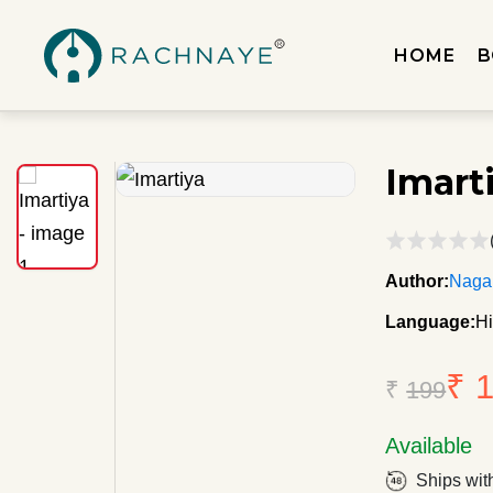
HOME
B
Imart
Author:
Naga
Language:
Hi
₹ 
₹
199
Available
Ships wit