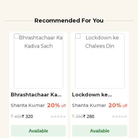
Recommended For You
Bhrashtachaar Ka
Lockdown ke
T
Kadva Sach
Chalees Din
H
20%
20%
Shanta Kumar
Shanta Kumar
S
off
off
off
₹
400
₹ 320
₹
350
₹ 280
₹
Available
Available