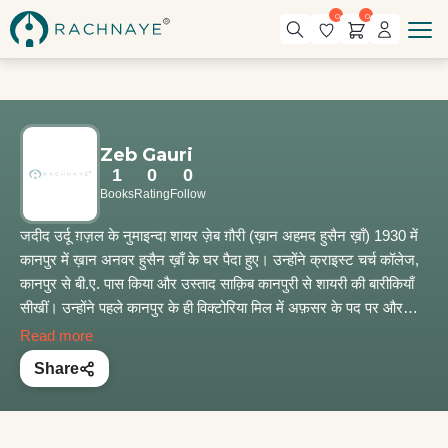
0
0
Zeb Gauri
1
0
0
Books
Rating
Follow
जदीद उर्दू ग़ज़ल के नुमाइन्दा शायर ज़ेब ग़ौरी (ख़ान अहमद हुसैन ख़ाँ) 1930 में
कानपुर में ख़ान अनवर हुसैन ख़ाँ के घर पैदा हुए। उन्होंने क्राइस्ट चर्च कॉलेज,
कानपुर से बी.ए. पास किया और उस्ताद साक़िब कानपुरी से शायरी की बारीकियाँ
सीखीं। उन्होंने पहले कानपुर के ही विक्टोरिया मिल में अफ़सर के पद पर और
उसके बाद सऊदी एयरलाइंस में प्रशासक के पद पर काम किया। ज़ेब ग़ौरी की
Read more
शायरी में इस्तिआरे, अलामतें, फ़िक्र की पेचीदगी और अल्फ़ाज़ का तख़लीक़ी
Share
इस्तेमाल अपने पूरे रंग में नज़र आता है। उनकी शायरी के मुरीद हिन्दुस्तान और
पाकिस्तान दोनों मुल्कों में मौजूद हैं और उनके उस्लूब को सरहद के दोनों तरफ़ के
शायरों और आलोचकों ने ख़ूब सराहा है। उनका पहला ग़ज़ल-संग्रह “ज़र्द