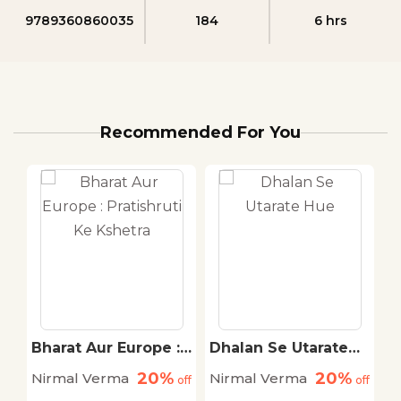
9789360860035
184
6 hrs
Recommended For You
Bharat Aur Europe :
Dhalan Se Utarate
S
Pratishruti Ke
Hue
20%
20%
Nirmal Verma
Nirmal Verma
N
off
Kshetra
off
off