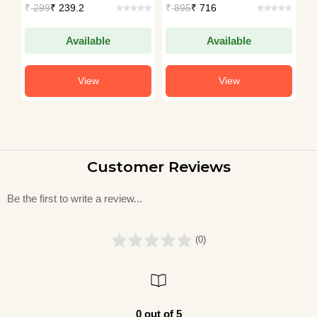
₹
299
₹ 239.2
₹
895
₹ 716
₹
Available
Available
View
View
Customer Reviews
Be the first to write a review...
(0)
0 out of 5