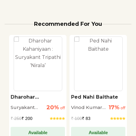
Recommended For You
Ped Nahi Baithate
Katha Saptak -
Mamta Kalia
20%
17%
20%
Vinod Kumar
Mamta Kalia
athi
off
off
off
Shukla
₹
100
₹ 83
₹
125
₹ 100
Available
Available