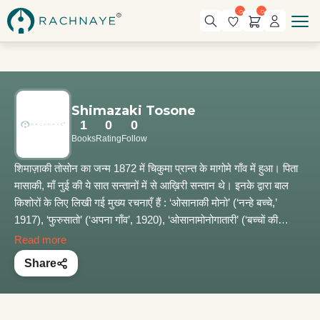
0
0
Shimazaki Tosone
1
0
0
Books
Rating
Follow
शिमाज़ाकी तोसोन का जन्म 1872 में चिकुमा प्रान्त के मागोमे गाँव में हुआ। पिता
मासाकी, माँ नुई की ये सात सन्तानों में से आख़िरी सन्तान थे। इनके द्वारा बाल
किशोरों के लिए लिखी गई मुख्य रचनाएँ हैं : ‘ओसानाकी मोनो’ (‘नन्हे बच्चे,’
1917), ‘फुरुसातो’ (‘अपना गाँव’, 1920), ‘ओसानामोनोगातारी’ (‘बच्चों की
कहानी’, 1924), ‘नोबिजिताकू’ (‘किशोरावस्था’ 1925)। सन् 1906 में
Read more
प्रकृतिवादी शिमाजाकी तोसोन ने ‘हाकाई’ (अवज्ञा) प्रकाशित की जिसमें ‘बुराकु’
Share
(पददलित) समुदाय के प्रति पक्षपात एवं इनसे सम्बन्धित अन्य पहलुओं को उठाया
गया है। इनकी अन्य मुख्य रचनाएँ हैं : ‘हारू’ (‘बसंत’, 1908), ‘इये’ (‘घर’,
1911), ‘योआकेमाये’ (‘पौ फटने के पहले’, 1932)। शिवाज़ाकी तासोन ने