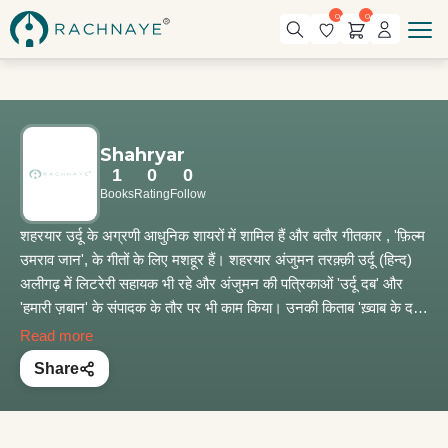
0
0
Shahryar
1
0
0
Books
Rating
Follow
शहरयार उर्दू के अग्रणी आधुनिक शायरों में शामिल हैं और बतौर गीतकार , 'फ़िल्म
उमराव जान', के गीतों के लिए मशहूर हैं। शहरयार अंजुमन तरक़्क़ी उर्दू (हिन्द)
अलीगढ़ में लिटरेरी सहायक भी रहे और अंजुमन की पत्रिकाओं 'उर्दू दब' और
'हमारी ज़बान' के संपादक के तौर पर भी काम किया। उनकी किताब 'ख़्वाब के दर
बंद हैं ' के लिए उन्हें साहित्य अकादमी अवार्ड से भी नवाज़ा गया। शहरयार साहब
Read more
फ़िराक़ गोरखपुरी, कुर्रतुलऐन हैदर, और अली सरदार जाफ़री के बाद चौथे ऐसे
Share
उर्दू साहित्यकार हैं जिन्हे ज्ञानपीठ सम्मान भी मिला। उर्दू शायरी में अहम भूमिका
निभाने के लिए उन्हें और भी कई ख़िताब दिए गए हैं जिनमें उत्तर प्रदेश उर्दू
अकादमी पुरस्कार, फ़िराक़ सम्मान, और दिल्ली उर्दू पुरस्कार प्रमुख हैं। संग-ए-