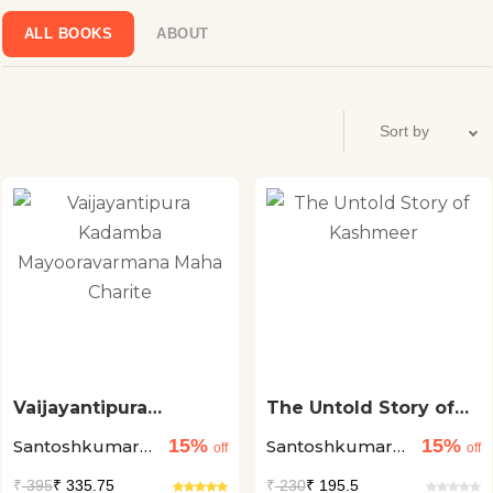
ಸಂಪಾದನಾ ಕೃತಿಗಳಲ್ಲಿ ಲೇಖನ ಮತ್ತು ವೈಜ್ಞಾನಿಕ ಕಥೆಗಳು, ಕಥೆಗಳು
ಪ್ರಕಟವಾಗಿವೆ. ಕಥಾಯಾನ – ರಾಜ್ಯ ಮಟ್ಟದ ಸಾಹಿತ್ಯ ಕಾರ್ಯಾಗಾರ
ALL BOOKS
ABOUT
ನಿರ್ವಹಿಸಿದ್ದು ಆರು ರಾಜ್ಯ ಮಟ್ಟದ ಕಾರ್ಯಕ್ರಮ ನಿರ್ದೇಶಕರಾಗಿ
ಸಂಘಟಿಸಿದ್ದಾರೆ. ಕೆಲವು ಸಾಹಿತ್ಯ ಕಮ್ಮಟಗಳಿಗೆ ಸಂಪನ್ಮೂಲ‌ ವ್ಯಕ್ತಿಯಾಗಿ ಸೇವೆ.
ಮೂಲತ: ಉತ್ತರ ಕನ್ನಡ ಜಿಲ್ಲೆಯ ತೇರಗಾಂವ್ ಗ್ರಾಮ. ಪ್ರಸ್ತುತ ಕೈಗಾ
ಅಣುವಿದ್ಯುತ್ ಸ್ಥಾವರ. ಉ.ಕ. ಜಿಲ್ಲೆಯಲ್ಲಿ ಕೇಂದ್ರ ಸರಕಾರಿ ನೌಕರರಾಗಿ ಸೇವೆ
ಸಲ್ಲಿಸುತ್ತಿದ್ದಾರೆ
Vaijayantipura
The Untold Story of
Kadamba
Kashmeer
15%
15%
Santoshkumar
Santoshkumar
Mayooravarmana
off
off
Maha Charite
Mehandale
Mehandale
₹
395
₹ 335.75
₹
230
₹ 195.5