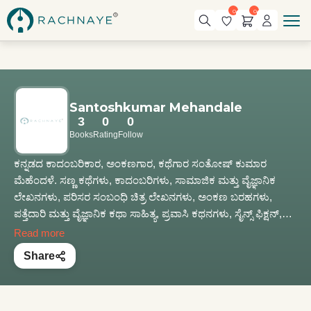
0
0
Santoshkumar Mehandale
3
0
0
Books
Rating
Follow
ಕನ್ನಡದ ಕಾದಂಬರಿಕಾರ, ಅಂಕಣಗಾರ, ಕಥೆಗಾರ ಸಂತೋಷ್ ಕುಮಾರ
ಮೆಹೆಂದಳೆ. ಸಣ್ಣ ಕಥೆಗಳು, ಕಾದಂಬರಿಗಳು, ಸಾಮಾಜಿಕ ಮತ್ತು ವೈಜ್ಞಾನಿಕ
ಲೇಖನಗಳು, ಪರಿಸರ ಸಂಬಂಧಿ ಚಿತ್ರ ಲೇಖನಗಳು, ಅಂಕಣ ಬರಹಗಳು,
ಪತ್ತೆದಾರಿ ಮತ್ತು ವೈಜ್ಞಾನಿಕ ಕಥಾ ಸಾಹಿತ್ಯ, ಪ್ರವಾಸಿ ಕಥನಗಳು, ಸೈನ್ಸ್ ಫಿಕ್ಷನ್,
ಛಾಯಾಗ್ರಹಣ ಹೀಗೆ ಎಲ್ಲ‌ ಸಾಹಿತ್ಯದ ಪ್ರಕಾರದಲ್ಲೂ ಬರೆಯುತ್ತಿದ್ದಾರೆ. “ತರಂಗ,
Read more
ಕರ್ಮವೀರ ಸುಧಾ ಪ್ರಜಾವಾಣಿ, ವಿಜಯವಾಣಿ, ಸಂಯುಕ್ತ ಕರ್ನಾಟಕ,
Share
ಉದಯವಾಣಿ, ವಿಜಯ ಕರ್ನಾಟಕ, ಓ ಮನಸೇ, ತುಷಾರ, ಮಯೂರ, ಕನ್ನಡ
ಪ್ರಭ, ಕಸ್ತೂರಿ, ಉತ್ಥಾನ ಮತ್ತು ಪ್ರತಿ ವರ್ಷದ ಎಲ್ಲಾ ಪತ್ರಿಕೆಗಳ ವಿಶೇಷಾಂಕಗಳಿಗೆ
ಬರೆಯುವುದರ ಜೊತೆಗೆ ಅಕಾಡೆಮಿ ಹಾಗು ಸಾಹಿತ್ಯ ಪರಿಷತ್ತು ಪ್ರಕಟಿಸುವ