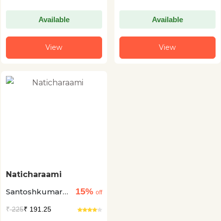
Available
Available
View
View
Naticharaami
15%
Santoshkumar
off
Mehandale
₹
225
₹ 191.25