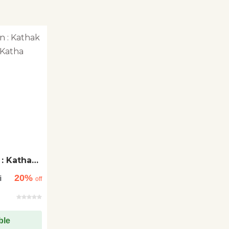
 : Kathak
tha
20%
i
off
ble