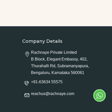
Company Details
Rachnaye Private Limited
B Block, Elegant Embassy, 402,
Thurahalli Rd, Subramanyapura,
Bengaluru, Karnataka 560061
+91-63634 55575
reachus@rachnaye.com