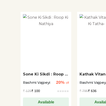
Sone Ki Sikdi : Roop Ki
Kathak Vitan
Nathiya
Ki Tatha- Ka
20%
Rashmi Vajpeyi
Rashmi Vajpey
off
₹
125
₹ 100
₹
795
₹ 636
Available
Availa