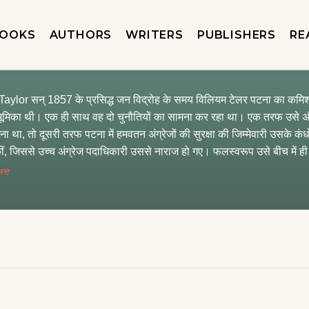
OOKS
AUTHORS
WRITERS
PUBLISHERS
RE
aylor सन् 1857 के प्रसिद्ध जन विद्रोह के समय विलियम टेलर पटना का कमिश्‍
र्ण भूमिका थी। एक ही साथ वह दो चुनौतियों का सामना कर रहा था। एक तरफ उसे अंग
ाना था, तो दूसरी तरफ पटना में हमवतन अंग्रेजों की सुरक्षा की जिम्मेवारी उसके 
ीं, जिससे उच्च अंग्रेज पदाधिकारी उससे नाराज हो गए। फलस्वरूप उसे बीच में ह
 कर रहा था। पदमुक्‍त होने के बाद भी विलियम टेलर पटना में बना रहा। इस दौरा
re
हीं मिलती देख वह सन् 1867 में इंग्लैंड चला गया। वहाँ जाकर उसने सन् 1857 के
ीन माह’ शीर्षक वृत्तांत उसने इसी पश्‍चात्ताप के क्षण में लिखा है।