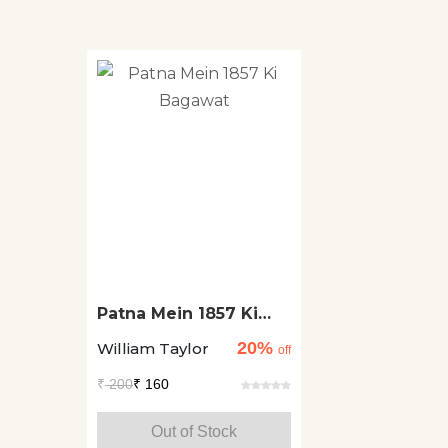
Patna Mein 1857 Ki
Bagawat
20%
William Taylor
off
₹
200
₹ 160
Out of Stock