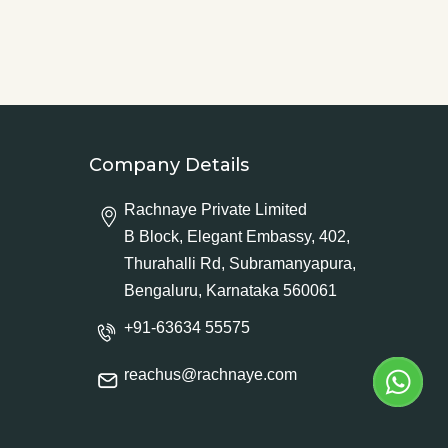
Company Details
Rachnaye Private Limited
B Block, Elegant Embassy, 402,
Thurahalli Rd, Subramanyapura,
Bengaluru, Karnataka 560061
+91-63634 55575
reachus@rachnaye.com