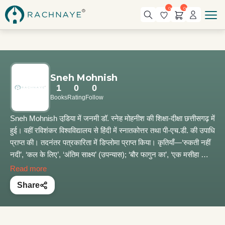
0
0
Sneh Mohnish
1
0
0
Books
Rating
Follow
Sneh Mohnish उडि़या में जनमी डॉ. स्नेह मोहनीश की शिक्षा-दीक्षा छत्तीसगढ़ में
हुई। वहीं रविशंकर विश्‍वविद्यालय से हिंदी में स्नातकोत्तर तथा पी-एच.डी. की उपाधि
प्राप्‍त की। तदनंतर पत्रकारिता में डिप्लोमा प्राप्‍त किया। कृतियाँ—‘रुकती नहीं
नदी’, ‘कल के लिए’, ‘अंतिम साक्ष्य’ (उपन्यास); ‘बौर फागुन का’, ‘एक मसीहा की
वापसी’, ‘कन्हाई चरण ढोल मर गया’, ‘जवा कुसुम’ (कहानी संग्रह)। उपन्यास
Read more
‘अंतिम साक्ष्य’ सन् 1994-95 में ‘अखिल भारतीय प्रेमचंद पुरस्कार’ से पुरस्कृत।
Share
वर्ष 1998 में कहानी-संग्रह ‘जवा कुसुम’ भी ‘अखिल भारतीय प्रेमचंद पुरस्कार’ से
पुरस्कृत। उ.प्र. हिंदी संस्थान द्वारा ‘सौहार्द सम्मान’ से सम्मानित।