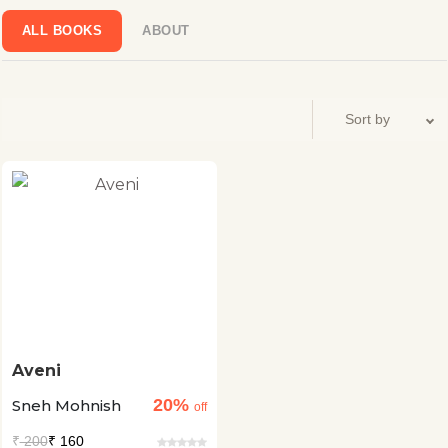
ALL BOOKS
ABOUT
Aveni
20%
Sneh Mohnish
off
₹
200
₹ 160