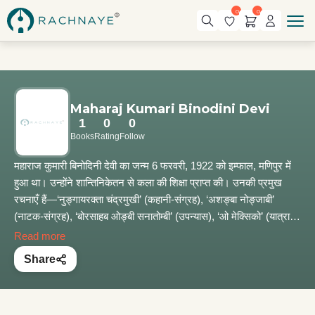
0
0
Maharaj Kumari Binodini Devi
1
0
0
Books
Rating
Follow
महाराज कुमारी बिनोदिनी देवी का जन्म 6 फरवरी, 1922 को इम्फाल, मणिपुर में
हुआ था। उन्होंने शान्तिनिकेतन से कला की शिक्षा प्राप्त की। उनकी प्रमुख
रचनाएँ हैं—‘नुङ्गायरक्ता चंद्रमुखी’ (कहानी-संग्रह), ‘अशङ्बा नोङ्जाबी’
(नाटक-संग्रह), ‘बोरसाहब ओङ्बी सनातोम्बी’ (उपन्यास), ‘ओ मेक्सिको’ (यात्रा-
वृत्तान्त), ‘अमसुङ् इन्द्रजीत’, ‘चुड़ाचाँद महाराज गी इमुङ’ (संस्मरण)। उनके
Read more
लगभग बीस रेडियो नाटक आकाशवाणी, इम्फाल से प्रसारित हुए। उन्होंने फीचर
Share
फिल्मों और वृत्तचित्र फिल्मों की पटकथा लिखी जिनमें कई फिल्में राष्ट्रीय
पुरस्कार से पुरस्कृत हुईं। उन्हें 1966 में मणिपुरी साहित्य परिषद द्वारा ‘यामिनीसुंदर
गुहा स्वर्णपदक’, 1979 में ‘साहित्य अकादेमी पुरस्कार’ से पुरस्कृत और 1976 में