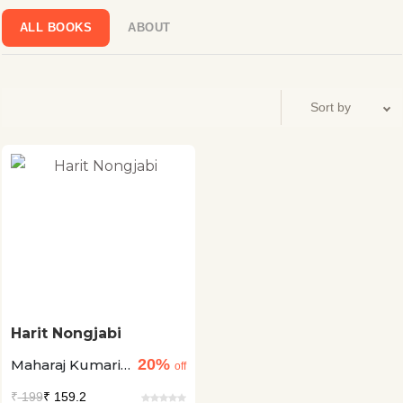
‘पद्मश्री’ से अलंकृत किया गया। 17 जनवरी, 2011 को उनका निधन हुआ।
ALL BOOKS
ABOUT
Harit Nongjabi
20%
Maharaj Kumari
off
Binodini Devi
₹
199
₹ 159.2