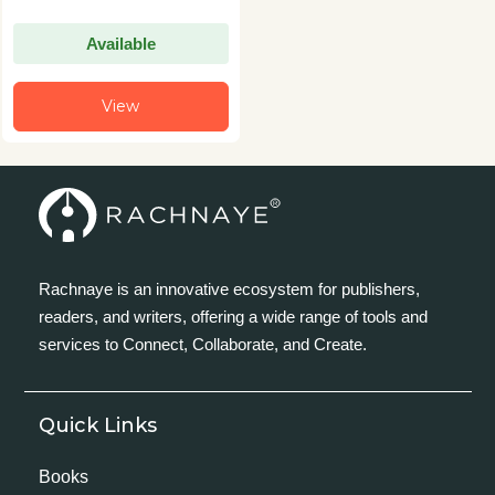
काइजोशा ने प्रकाशित किया। फलस्वरूप इनकी यह पुस्तक इतनी बिकी कि सिर्फ़
एक किताब की रॉयल्टी से फुमिको चीन की यात्रा कर पाईं। इनकी अन्य प्रमुख
Available
रचनाएँ ‘नाकी मुशी कोजो’ (1934), और ‘उकीगुमो’ (1951) हैं। सन् 1949 में
‘होरोकी’ के ऊपर इन्हें दाइसानकाई ‘जोर् यू बुन्गाकुशो पुरस्कार’ से नवाज़ा गया।
View
जब ये अपनी लेखन-ज़िन्दगी के चरमोत्कर्ष पर थीं कि सन् 1951 में जापान की
इस प्रतिभाशाली लेखिका का अचानक निधन हो गया।
Rachnaye is an innovative ecosystem for publishers,
readers, and writers, offering a wide range of tools and
services to Connect, Collaborate, and Create.
Quick Links
Books