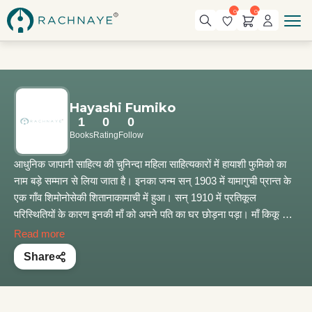
0
0
Hayashi Fumiko
1
0
0
Books
Rating
Follow
आधुनिक जापानी साहित्य की चुनिन्दा महिला साहित्यकारों में हायाशी फुमिको का
नाम बड़े सम्मान से लिया जाता है। इनका जन्म सन् 1903 में यामागुची प्रान्त के
एक गाँव शिमोनोसेकी शितानाकामाची में हुआ। सन् 1910 में प्रतिकूल
परिस्थितियों के कारण इनकी माँ को अपने पति का घर छोड़ना पड़ा। माँ किकू और
फुमिको सावाइकि साबुरो के घर रहने लगीं। फुमिको की प्रारम्भिक पढ़ाई
Read more
नागासाकी में हुई। पिता का व्यवसाय एक जगह स्थिर न था। ये फेरी लगाया करते
Share
थे। इस तरह फुमिको का परिवार लगभग ख़ानाबदोश की ज़िन्दगी जी रहा था।
यही कारण था कि फुमिको एक ही स्कूल में एक लम्बी अवधि तक नहीं पढ़ पाई।
ग़रीबी और पिताजी की ख़ानाबदोश ज़िन्दगी के कारण कई कठिनाइयों का सामना